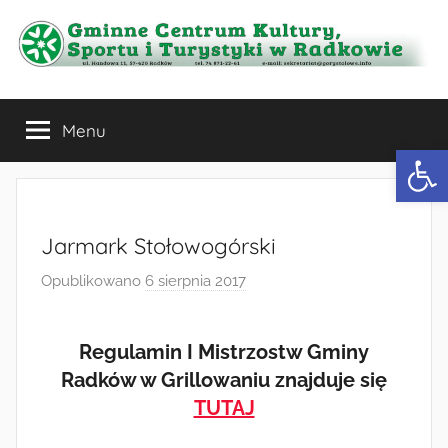
Przejdź
do
treści
Gminne
Menu
Centrum
Otwórz 
Kultury,
Sportu
Jarmark Stołowogórski
Opublikowano
6 sierpnia 2017
p
i
r
z
Turystyki
Regulamin I Mistrzostw Gminy
e
Radków w Grillowaniu znajduje się
z
w
TUTAJ
a
d