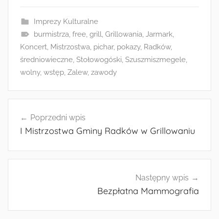
Radkowie
m
i
Imprezy Kulturalne
n
burmistrza
,
free
,
grill
,
Grillowania
,
Jarmark
,
Koncert
,
Mistrzostwa
,
pichar
,
pokazy
,
Radków
,
średniowieczne
,
Stołowogóski
,
Szuszmiszmegele
,
wolny
,
wstęp
,
Zalew
,
zawody
Nawigacja
Poprzedni wpis
wpisu
I Mistrzostwa Gminy Radków w Grillowaniu
Następny wpis
Bezpłatna Mammografia