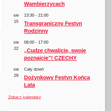
Wambierzycach
sie
13:30
-
21:00
15
Transgraniczny Festyn
Rodzinny
sie
08:00
-
17:00
22
„Cudze chwalicie, swoje
poznajcie”! CZECHY
sie
Cały dzień
29
Dożynkowy Festyn Końca
Lata
Zobacz kalendarz