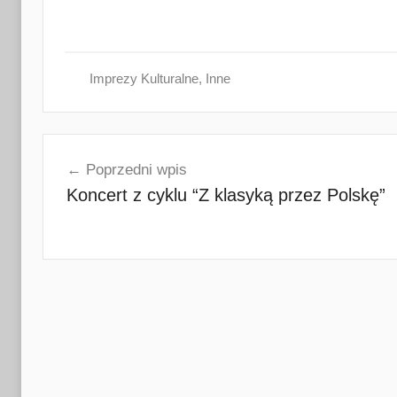
w
a
d
Radkowie
m
Imprezy Kulturalne
,
Inne
i
n
Nawigacja
Poprzedni wpis
wpisu
Koncert z cyklu “Z klasyką przez Polskę”