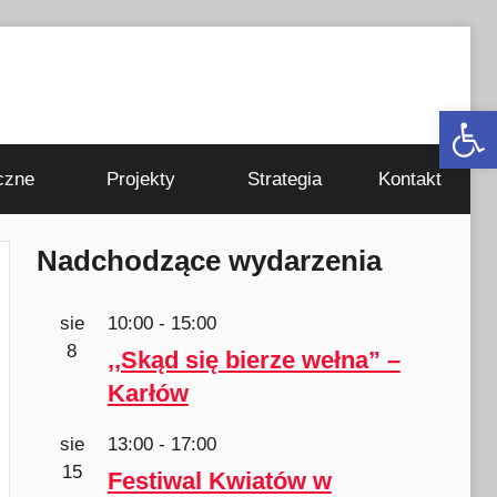
Otwórz 
czne
Projekty
Strategia
Kontakt
Nadchodzące wydarzenia
sie
10:00
-
15:00
8
,,Skąd się bierze wełna” –
Karłów
sie
13:00
-
17:00
15
Festiwal Kwiatów w