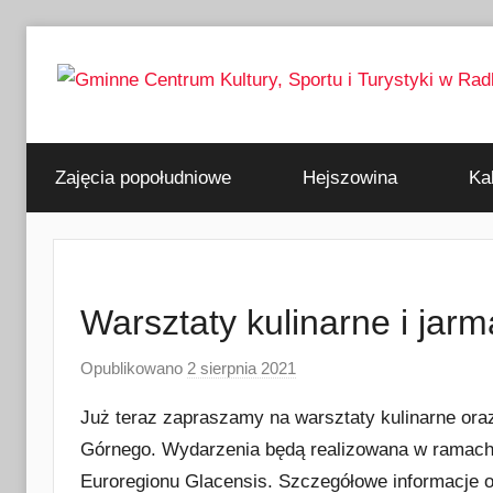
Przejdź
do
treści
Gminne
Zajęcia popołudniowe
Hejszowina
Ka
Centrum
Kultury,
Sportu
Warsztaty kulinarne i jar
i
Opublikowano
2 sierpnia 2021
p
r
Już teraz zapraszamy na warsztaty kulinarne ora
z
Turystyki
Górnego. Wydarzenia będą realizowana w ramac
e
Euroregionu Glacensis. Szczegółowe informacje 
z