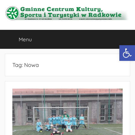
Przejdź
do
treści
Gminne
Menu
Centrum
Otwórz 
Kultury,
Tag:
Nowa
Sportu
i
Turystyki
w