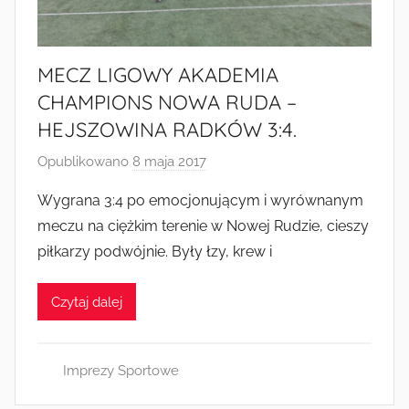
Radkowie
MECZ LIGOWY AKADEMIA
CHAMPIONS NOWA RUDA –
HEJSZOWINA RADKÓW 3:4.
Opublikowano
8 maja 2017
p
r
Wygrana 3:4 po emocjonującym i wyrównanym
z
meczu na ciężkim terenie w Nowej Rudzie, cieszy
e
piłkarzy podwójnie. Były łzy, krew i
z
a
Czytaj dalej
d
m
i
Imprezy Sportowe
n