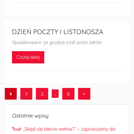
DZIEŃ POCZTY I LISTONOSZA
Opublikowano
30 grudnia 2016
przez
admin
Czytaj dalej
Stronicowanie
Następne
1
2
3
…
5
»
wpisy
wpisów
Ostatnie wpisy
🐑🌿 „Skąd się bierze wełna?” – zapraszamy do