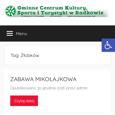
Przejdź
do
treści
Gminne
Menu
Centrum
Otwórz 
Kultury,
Tag:
Żłobków
Sportu
i
ZABAWA MIKOŁAJKOWA
Turystyki
Opublikowano
30 grudnia 2016
przez
admin
w
Czytaj dalej