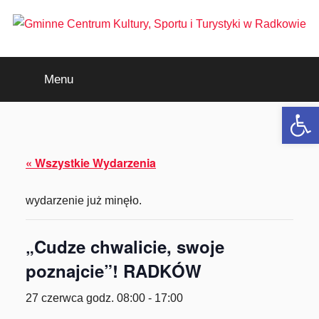
Przejdź
do
treści
Gminne
Menu
Centrum
Otwórz 
Kultury,
Sportu
« Wszystkie Wydarzenia
i
wydarzenie już minęło.
Turystyki
„Cudze chwalicie, swoje
w
poznajcie”! RADKÓW
Radkowie
27 czerwca godz. 08:00
-
17:00