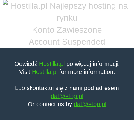
Konto Zawieszone
Account Suspended
Odwiedź
Hostilla.pl
po więcej informacji.
Visit
Hostilla.pl
for more information.
Lub skontaktuj się z nami pod adresem
dat@etop.pl
Or contact us by
dat@etop.pl