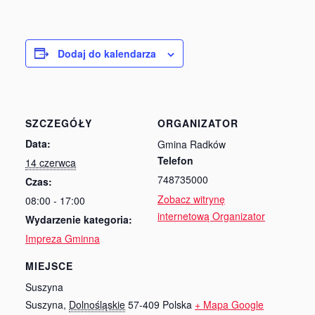
Radkowie
Dodaj do kalendarza
SZCZEGÓŁY
ORGANIZATOR
Data:
Gmina Radków
Telefon
14 czerwca
748735000
Czas:
Zobacz witrynę
08:00 - 17:00
internetową Organizator
Wydarzenie kategoria:
Impreza Gminna
MIEJSCE
Suszyna
Suszyna
,
Dolnośląskie
57-409
Polska
+ Mapa Google