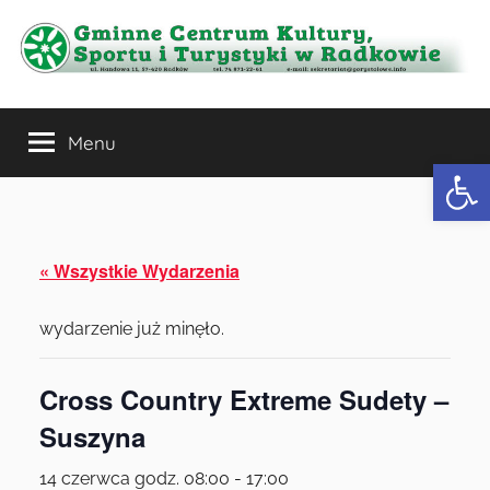
Przejdź
do
treści
Gminne
Menu
Centrum
Otwórz 
Kultury,
Sportu
« Wszystkie Wydarzenia
i
wydarzenie już minęło.
Turystyki
Cross Country Extreme Sudety –
w
Suszyna
14 czerwca godz. 08:00
-
17:00