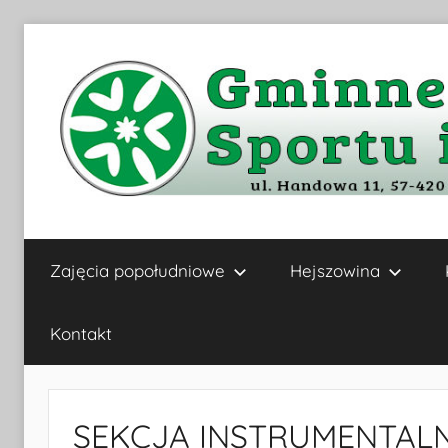
Przejdź
do
treści
Gminne
Zajęcia popołudniowe
Hejszowina
Centrum
Kultury,
Kontakt
Sportu
SEKCJA INSTRUMENTAL