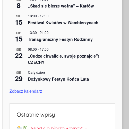
8
,,Skąd się bierze wełna” – Karłów
13:00
-
17:00
SIE
15
Festiwal Kwiatów w Wambierzycach
13:30
-
21:00
SIE
15
Transgraniczny Festyn Rodzinny
08:00
-
17:00
SIE
22
„Cudze chwalicie, swoje poznajcie”!
CZECHY
Cały dzień
SIE
29
Dożynkowy Festyn Końca Lata
Zobacz kalendarz
Ostatnie wpisy
„Skąd się bierze wełna?” –