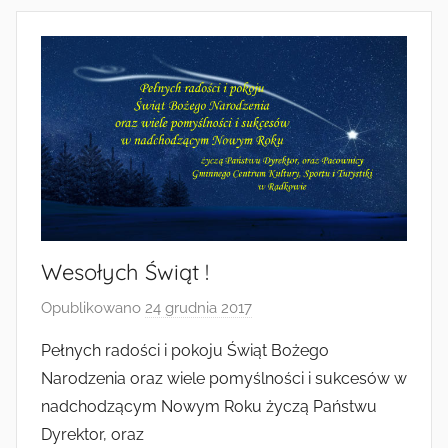
Wesołych Świąt !
Opublikowano
24 grudnia 2017
p
r
Pełnych radości i pokoju Świąt Bożego
z
Narodzenia oraz wiele pomyślności i sukcesów w
e
nadchodzącym Nowym Roku życzą Państwu
z
Dyrektor, oraz
a