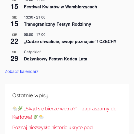
15
Festiwal Kwiatów w Wambierzycach
13:30
-
21:00
SIE
15
Transgraniczny Festyn Rodzinny
08:00
-
17:00
SIE
22
„Cudze chwalicie, swoje poznajcie”! CZECHY
Cały dzień
SIE
29
Dożynkowy Festyn Końca Lata
Zobacz kalendarz
Ostatnie wpisy
„Skąd się bierze wełna?” – zapraszamy do
Karłowa!
Poznaj niezwykłe historie ukryte pod