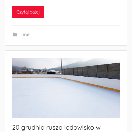
d
Czytaj dalej
m
i
n
Inne
20 grudnia rusza lodowisko w