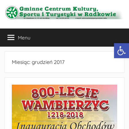
Przejdź
do
treści
Gminne
Menu
Centrum
Otwórz 
Kultury,
Miesiąc:
grudzień 2017
Sportu
i
Turystyki
w