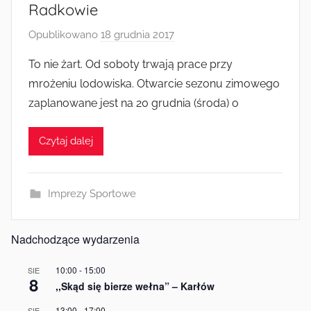
Radkowie
Opublikowano
18 grudnia 2017
p
r
To nie żart. Od soboty trwają prace przy
z
mrożeniu lodowiska. Otwarcie sezonu zimowego
e
zaplanowane jest na 20 grudnia (środa) o
z
a
Czytaj dalej
d
m
i
Imprezy Sportowe
n
Nadchodzące wydarzenia
10:00
-
15:00
SIE
8
,,Skąd się bierze wełna” – Karłów
13:00
-
17:00
SIE