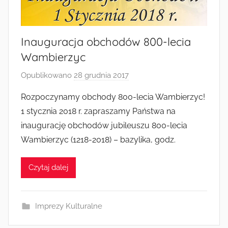
Radkowie
Inauguracja obchodów 800-lecia
Wambierzyc
Opublikowano
28 grudnia 2017
p
r
Rozpoczynamy obchody 800-lecia Wambierzyc!
z
1 stycznia 2018 r. zapraszamy Państwa na
e
inaugurację obchodów jubileuszu 800-lecia
z
Wambierzyc (1218-2018) – bazylika, godz.
a
d
Czytaj dalej
m
i
n
Imprezy Kulturalne