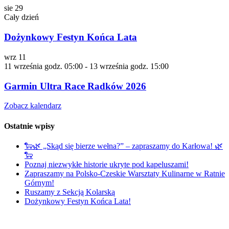
sie
29
Cały dzień
Dożynkowy Festyn Końca Lata
wrz
11
11 września godz. 05:00
-
13 września godz. 15:00
Garmin Ultra Race Radków 2026
Zobacz kalendarz
Ostatnie wpisy
🐑🌿 „Skąd się bierze wełna?” – zapraszamy do Karłowa! 🌿
🐑
Poznaj niezwykłe historie ukryte pod kapeluszami!
Zapraszamy na Polsko-Czeskie Warsztaty Kulinarne w Ratnie
Górnym!
Ruszamy z Sekcją Kolarską
Dożynkowy Festyn Końca Lata!