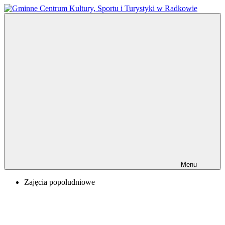
Przejdź
do
Gminne
treści
Centrum
Kultury,
Sportu
i
Turystyki
w
Radkowie
Menu
Zajęcia popołudniowe