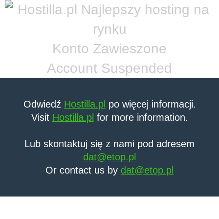
Konto Zawieszone
Account Suspended
Odwiedź
Hostilla.pl
po więcej informacji.
Visit
Hostilla.pl
for more information.
Lub skontaktuj się z nami pod adresem
dat@etop.pl
Or contact us by
dat@etop.pl