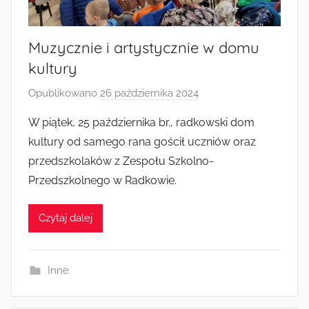
Muzycznie i artystycznie w domu
kultury
Opublikowano
26 października 2024
p
r
W piątek, 25 października br., radkowski dom
z
kultury od samego rana gościł uczniów oraz
e
przedszkolaków z Zespołu Szkolno-
z
Przedszkolnego w Radkowie.
a
d
Czytaj dalej
m
i
n
Inne