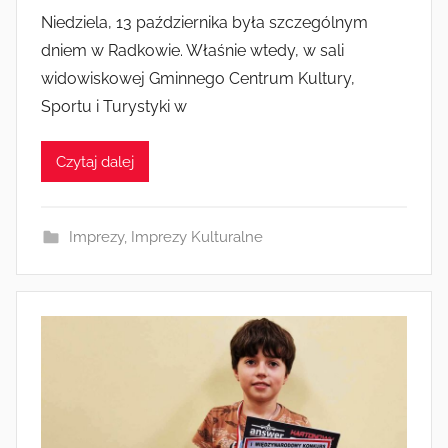
r
Niedziela, 13 października była szczególnym
z
dniem w Radkowie. Właśnie wtedy, w sali
e
widowiskowej Gminnego Centrum Kultury,
z
Sportu i Turystyki w
a
d
Czytaj dalej
m
i
n
Imprezy
,
Imprezy Kulturalne