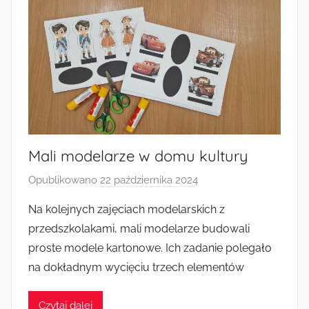
Mali modelarze w domu kultury
Opublikowano
22 października 2024
p
r
Na kolejnych zajęciach modelarskich z
z
przedszkolakami, mali modelarze budowali
e
proste modele kartonowe. Ich zadanie polegało
z
na dokładnym wycięciu trzech elementów
a
d
Czytaj dalej
m