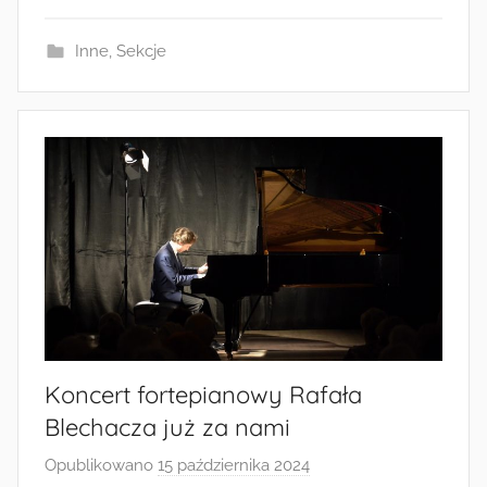
i
Inne
,
Sekcje
n
Koncert fortepianowy Rafała
Blechacza już za nami
Opublikowano
15 października 2024
p