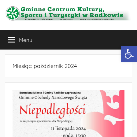
Przejdź
do
treści
Gminne
Menu
Centrum
Otwórz 
Kultury,
Miesiąc:
październik 2024
Sportu
i
Turystyki
w