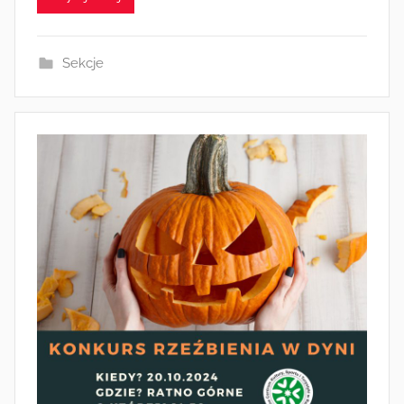
i
n
Sekcje