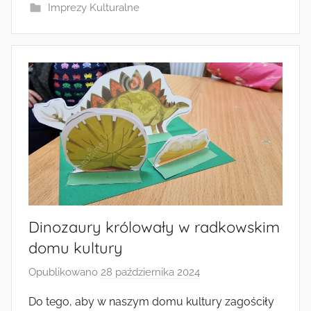
Imprezy Kulturalne
Dinozaury królowały w radkowskim
domu kultury
Opublikowano
28 października 2024
p
r
Do tego, aby w naszym domu kultury zagościły
z