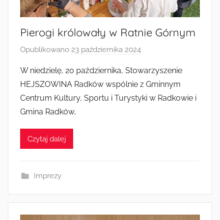
Pierogi królowały w Ratnie Górnym
Opublikowano
23 października 2024
p
r
W niedzielę, 20 października, Stowarzyszenie
z
HEJSZOWINA Radków wspólnie z Gminnym
e
Centrum Kultury, Sportu i Turystyki w Radkowie i
z
Gmina Radków,
a
d
Czytaj dalej
m
i
n
Imprezy