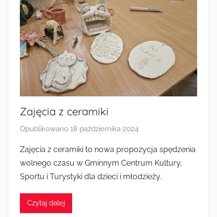
Zajęcia z ceramiki
Opublikowano
18 października 2024
p
r
Zajęcia z ceramiki to nowa propozycja spędzenia
z
wolnego czasu w Gminnym Centrum Kultury,
e
Sportu i Turystyki dla dzieci i młodzieży.
z
a
Czytaj dalej
d
m