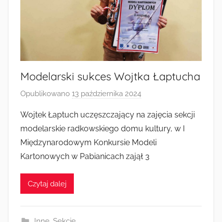
Modelarski sukces Wojtka Łaptucha
Opublikowano
13 października 2024
p
r
Wojtek Łaptuch uczęszczający na zajęcia sekcji
z
modelarskie radkowskiego domu kultury, w I
e
Międzynarodowym Konkursie Modeli
z
Kartonowych w Pabianicach zajął 3
a
d
Czytaj dalej
m
i
n
Inne
,
Sekcje