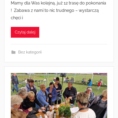
Mamy dla Was kolejną, już 12 trasę do pokonania
z
! Zabawa z nami to nic trudnego – wystarczą
e
chęci i
z
A
Czytaj dalej
n
n
a
Bez kategorii
J
a
n
i
c
k
a