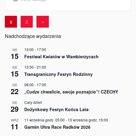
Stronicowanie
Następne
1
2
»
wpisy
wpisów
Nadchodzące wydarzenia
13:00
-
17:00
SIE
15
Festiwal Kwiatów w Wambierzycach
13:30
-
21:00
SIE
15
Transgraniczny Festyn Rodzinny
08:00
-
17:00
SIE
22
„Cudze chwalicie, swoje poznajcie”! CZECHY
Cały dzień
SIE
29
Dożynkowy Festyn Końca Lata
11 września godz. 05:00
-
13 września godz. 15:00
WRZ
11
Garmin Ultra Race Radków 2026