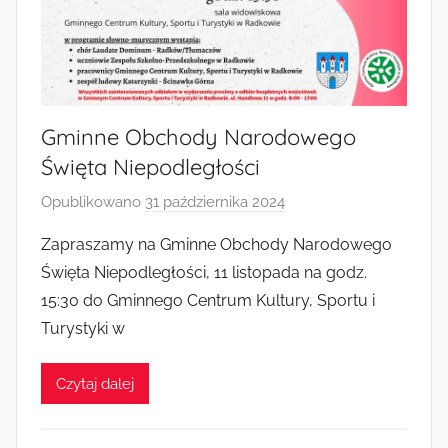
Radkowie
Gminne Obchody Narodowego
Święta Niepodległości
Opublikowano
31 października 2024
p
r
Zapraszamy na Gminne Obchody Narodowego
z
Święta Niepodległości, 11 listopada na godz.
e
15:30 do Gminnego Centrum Kultury, Sportu i
z
Turystyki w
a
d
Czytaj dalej
m
i
n