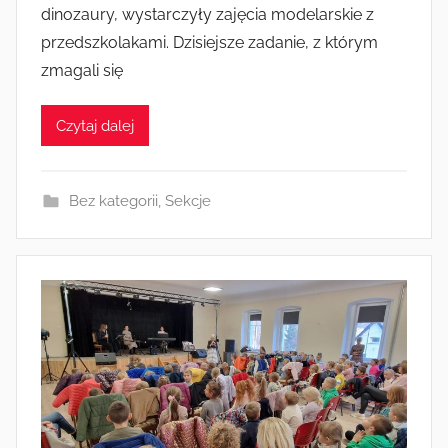
dinozaury, wystarczyły zajęcia modelarskie z
e
przedszkolakami. Dzisiejsze zadanie, z którym
z
zmagali się
a
d
Czytaj dalej
m
i
n
Bez kategorii
,
Sekcje