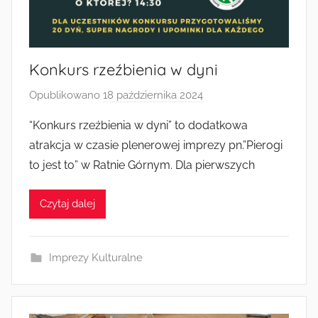
Konkurs rzeźbienia w dyni
Opublikowano
18 października 2024
p
r
“Konkurs rzeźbienia w dyni” to dodatkowa
z
atrakcja w czasie plenerowej imprezy pn.”Pierogi
e
to jest to” w Ratnie Górnym. Dla pierwszych
z
a
Czytaj dalej
d
m
i
Imprezy Kulturalne
n