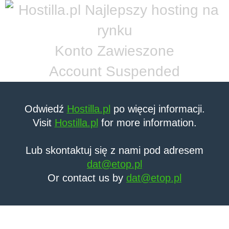
Konto Zawieszone
Account Suspended
Odwiedź
Hostilla.pl
po więcej informacji.
Visit
Hostilla.pl
for more information.
Lub skontaktuj się z nami pod adresem
dat@etop.pl
Or contact us by
dat@etop.pl