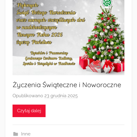
Życzenia Świąteczne i Noworoczne
Opublikowano
23 grudnia 2025
p
r
Czytaj dalej
z
e
z
Inne
a