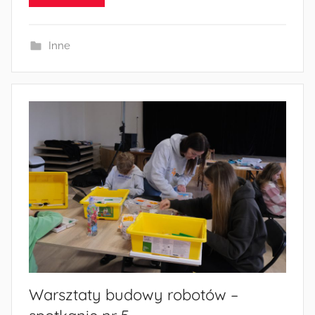
n
Inne
Warsztaty budowy robotów –