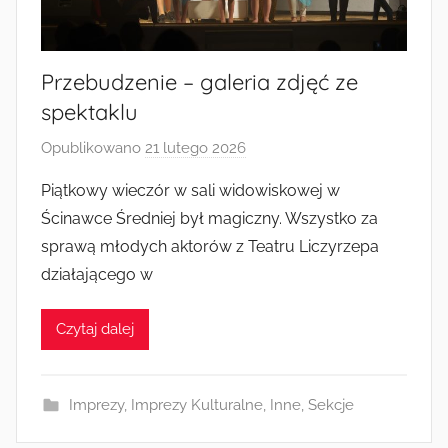
Radkowie
Przebudzenie – galeria zdjęć ze
spektaklu
Opublikowano
21 lutego 2026
p
r
Piątkowy wieczór w sali widowiskowej w
z
Ścinawce Średniej był magiczny. Wszystko za
e
sprawą młodych aktorów z Teatru Liczyrzepa
z
działającego w
a
d
Czytaj dalej
m
i
n
Imprezy
,
Imprezy Kulturalne
,
Inne
,
Sekcje