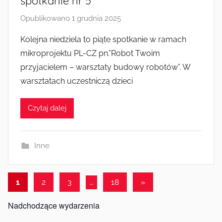
spotkanie nr 5
Opublikowano
1 grudnia 2025
p
r
Kolejna niedziela to piąte spotkanie w ramach
z
mikroprojektu PL-CZ pn.”Robot Twoim
e
przyjacielem – warsztaty budowy robotów”. W
z
warsztatach uczestniczą dzieci
a
d
Czytaj dalej
m
i
n
Inne
Stronicowanie
Następne
1
2
3
…
18
»
wpisy
wpisów
Nadchodzące wydarzenia