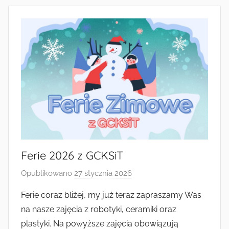
Ferie 2026 z GCKSiT
Opublikowano
27 stycznia 2026
p
r
Ferie coraz bliżej, my już teraz zapraszamy Was
z
na nasze zajęcia z robotyki, ceramiki oraz
e
plastyki. Na powyższe zajęcia obowiązują
z