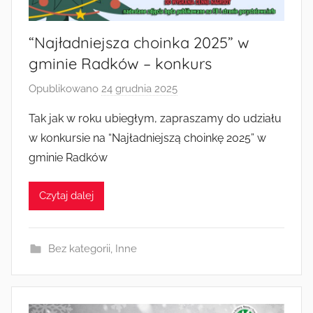
“Najładniejsza choinka 2025” w
gminie Radków – konkurs
Opublikowano
24 grudnia 2025
p
r
Tak jak w roku ubiegłym, zapraszamy do udziału
z
w konkursie na “Najładniejszą choinkę 2025” w
e
gminie Radków
z
a
Czytaj dalej
d
m
i
Bez kategorii
,
Inne
n