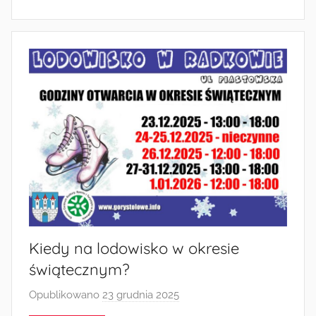
d
m
i
n
Kiedy na lodowisko w okresie
świątecznym?
Opublikowano
23 grudnia 2025
p
r