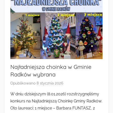
Najładniejsza choinka w Gminie
Radków wybrana
Opublikowano
8 stycznia 2026
p
r
W dniu dzisiejszym (8.01.2026) rozstrzygnęliśmy
z
konkurs na Najładniejszą Choinkę Gminy Radków.
e
Oto laureaci: 1 miejsce – Barbara FUNTASZ, 2
z