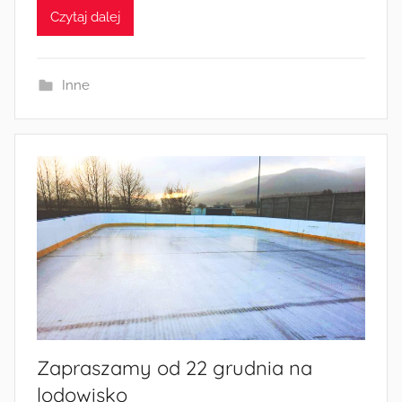
Czytaj dalej
z
e
z
Inne
a
d
m
i
n
Zapraszamy od 22 grudnia na
lodowisko