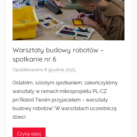
Warsztaty budowy robotów –
spotkanie nr 6
Opublikowano
8 grudnia 2025
p
r
Ostatnim, szóstym spotkaniem, zakończyliśmy
z
warsztaty w ramach mikroprojektu PL-CZ
e
pn.”Robot Twoim przyjacielem – warsztaty
z
budowy robotów”. W warsztatach uczestniczą
a
dzieci
d
m
i
Czytaj dalej