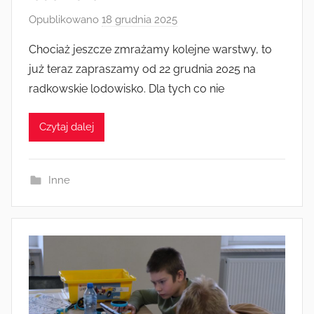
Opublikowano
18 grudnia 2025
p
r
Chociaż jeszcze zmrażamy kolejne warstwy, to
z
już teraz zapraszamy od 22 grudnia 2025 na
e
radkowskie lodowisko. Dla tych co nie
z
a
Czytaj dalej
d
m
i
Inne
n