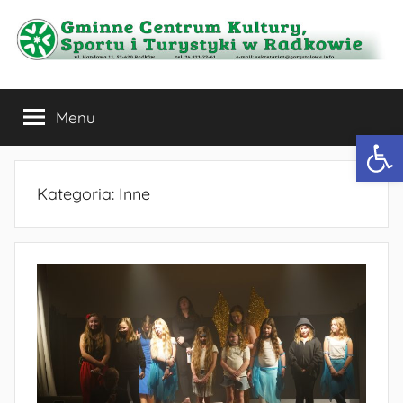
Przejdź
do
treści
Gminne
Menu
Centrum
Otwórz 
Kultury,
Kategoria:
Inne
Sportu
i
Turystyki
w