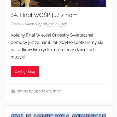
34. Finał WOŚP już z nami
Opublikowano
27 stycznia 2026
p
r
Kolejny Finał Wielkiej Orkiestry Świątecznej
z
pomocy już za nami. Jak zwykle spotkaliśmy się
e
na radkowskim rynku, gdzie przy dźwiękach
z
muzyki
a
d
Czytaj dalej
m
i
n
Imprezy Sportowe
,
Inne