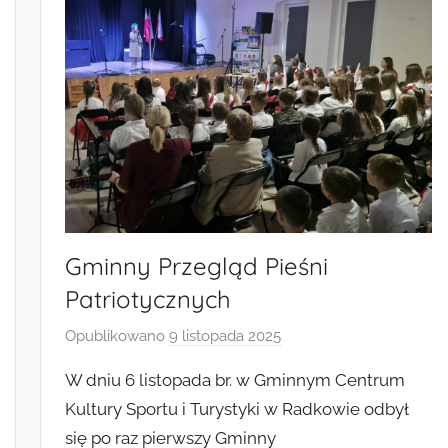
Gminny Przegląd Pieśni
Patriotycznych
Opublikowano
9 listopada 2025
p
r
W dniu 6 listopada br. w Gminnym Centrum
z
Kultury Sportu i Turystyki w Radkowie odbył
e
się po raz pierwszy Gminny
z