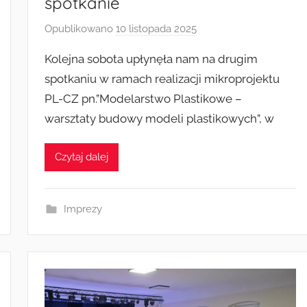
spotkanie
Opublikowano
10 listopada 2025
p
r
Kolejna sobota upłynęła nam na drugim
z
spotkaniu w ramach realizacji mikroprojektu
e
PL-CZ pn.”Modelarstwo Plastikowe –
z
warsztaty budowy modeli plastikowych”, w
a
d
m
Czytaj dalej
i
n
Imprezy