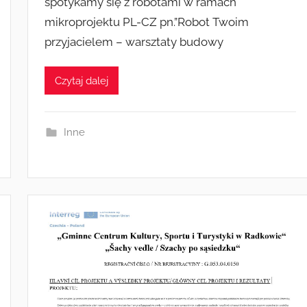
spotykamy się z robotami w ramach
e
mikroprojektu PL-CZ pn.”Robot Twoim
z
przyjacielem – warsztaty budowy
a
d
m
Czytaj dalej
i
n
Inne