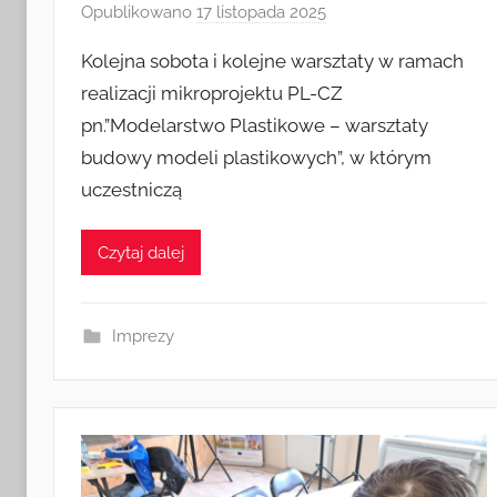
Opublikowano
17 listopada 2025
p
r
Kolejna sobota i kolejne warsztaty w ramach
z
realizacji mikroprojektu PL-CZ
e
pn.”Modelarstwo Plastikowe – warsztaty
z
budowy modeli plastikowych”, w którym
a
d
uczestniczą
m
i
Czytaj dalej
n
Imprezy