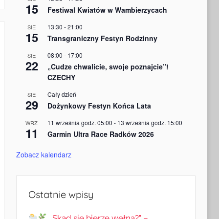
15
Festiwal Kwiatów w Wambierzycach
13:30
-
21:00
SIE
15
Transgraniczny Festyn Rodzinny
08:00
-
17:00
SIE
22
„Cudze chwalicie, swoje poznajcie”!
CZECHY
Cały dzień
SIE
29
Dożynkowy Festyn Końca Lata
11 września godz. 05:00
-
13 września godz. 15:00
WRZ
11
Garmin Ultra Race Radków 2026
Zobacz kalendarz
Ostatnie wpisy
„Skąd się bierze wełna?” –