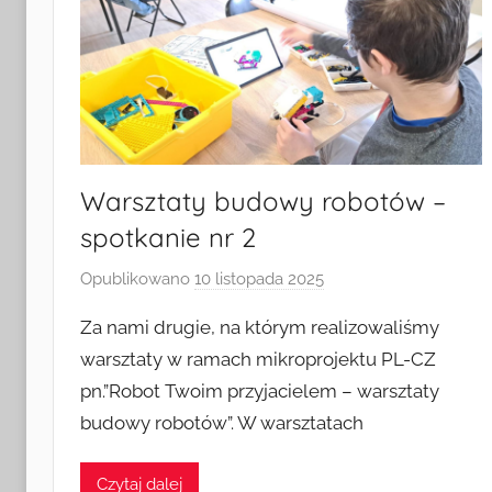
Warsztaty budowy robotów –
spotkanie nr 2
Opublikowano
10 listopada 2025
p
r
Za nami drugie, na którym realizowaliśmy
z
warsztaty w ramach mikroprojektu PL-CZ
e
pn.”Robot Twoim przyjacielem – warsztaty
z
budowy robotów”. W warsztatach
a
d
m
Czytaj dalej