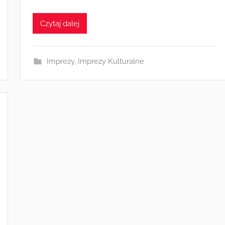
a
d
Czytaj dalej
m
i
n
Imprezy
,
Imprezy Kulturalne