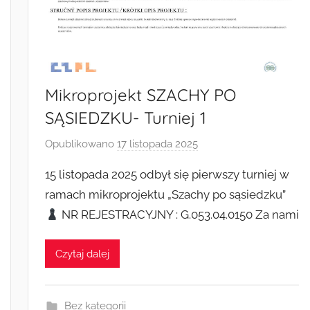
Mikroprojekt SZACHY PO
SĄSIEDZKU- Turniej 1
Opublikowano
17 listopada 2025
p
r
15 listopada 2025 odbył się pierwszy turniej w
z
ramach mikroprojektu „Szachy po sąsiedzku”
e
NR REJESTRACYJNY : G.053.04.0150 Za nami
z
A
n
Czytaj dalej
n
a
J
Bez kategorii