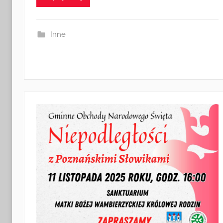
i
n
Inne