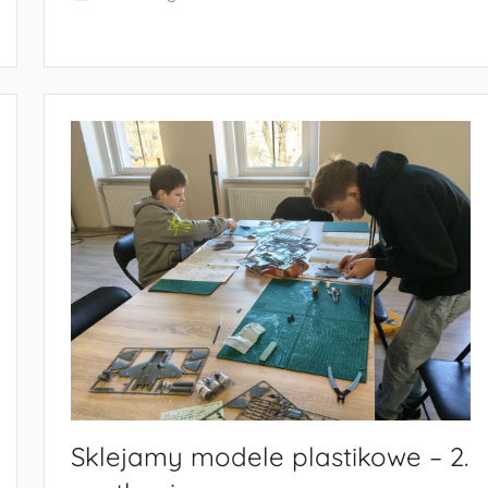
a
n
i
c
k
a
Sklejamy modele plastikowe – 2.