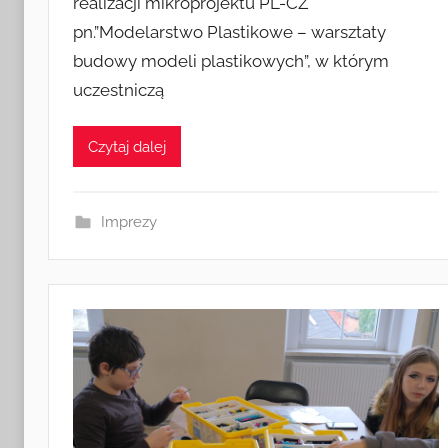
realizacji mikroprojektu PL-CZ
e
pn.”Modelarstwo Plastikowe – warsztaty
z
budowy modeli plastikowych”, w którym
a
d
uczestniczą
m
i
Czytaj dalej
n
Imprezy