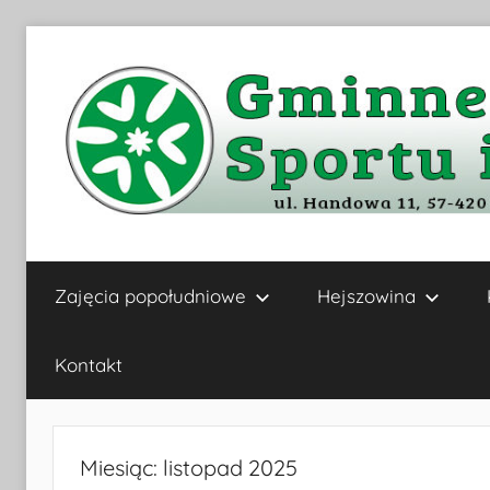
Przejdź
do
treści
Gminne
Zajęcia popołudniowe
Hejszowina
Centrum
Kultury,
Kontakt
Sportu
Miesiąc:
listopad 2025