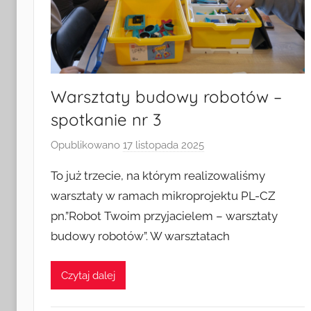
Warsztaty budowy robotów –
spotkanie nr 3
Opublikowano
17 listopada 2025
p
r
To już trzecie, na którym realizowaliśmy
z
warsztaty w ramach mikroprojektu PL-CZ
e
pn.”Robot Twoim przyjacielem – warsztaty
z
budowy robotów”. W warsztatach
a
d
m
Czytaj dalej
i
n