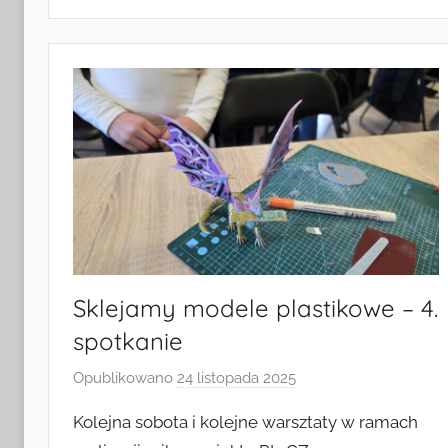
i
Turystyki
w
Radkowie
Sklejamy modele plastikowe – 4.
spotkanie
Opublikowano
24 listopada 2025
p
r
Kolejna sobota i kolejne warsztaty w ramach
z