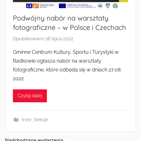
Podwójny nabór na warsztaty
fotograficzne – w Polsce i Czechach
Opublikowano
18 lipca 2022
p
r
Gminne Centrum Kultury, Sportu i Turystyki w
z
Radkowie ogłasza nabór na warsztaty
e
fotograficzne, które odbędą się w dniach 27.08.
z
2022
a
d
Czytaj dalej
m
i
n
Inne
,
Sekcje
Nadchodzące wydarzenia