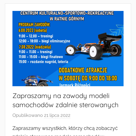
Zapraszamy na zawody modeli
samochodów zdalnie sterowanych
Opublikowano
21 lipca 2022
p
r
Zapraszamy wszystkich, którzy chcą zobaczyć
z