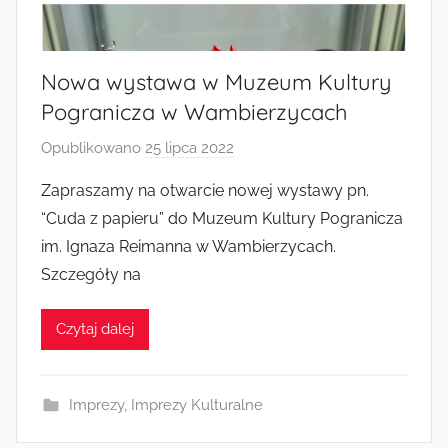
Radkowie
Nowa wystawa w Muzeum Kultury
Pogranicza w Wambierzycach
Opublikowano
25 lipca 2022
p
r
Zapraszamy na otwarcie nowej wystawy pn.
z
“Cuda z papieru” do Muzeum Kultury Pogranicza
e
im. Ignaza Reimanna w Wambierzycach.
z
Szczegóły na
a
d
Czytaj dalej
m
i
n
Imprezy
,
Imprezy Kulturalne