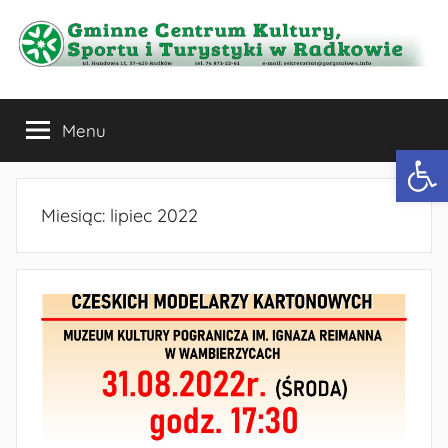
Przejdź
do
treści
Gminne
Menu
Centrum
Otwórz 
Kultury,
Miesiąc:
lipiec 2022
Sportu
i
Turystyki
w