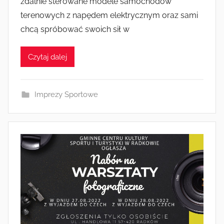
zdalnie sterowane modele samochodów
e
terenowych z napędem elektrycznym oraz sami
z
chcą spróbować swoich sił w
a
d
Czytaj dalej
m
i
n
Imprezy Sportowe