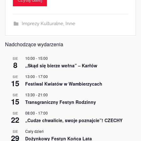
m
i
n
Imprezy Kulturalne
,
Inne
Nadchodzące wydarzenia
10:00
-
15:00
SIE
8
,,Skąd się bierze wełna” – Karłów
13:00
-
17:00
SIE
15
Festiwal Kwiatów w Wambierzycach
13:30
-
21:00
SIE
15
Transgraniczny Festyn Rodzinny
08:00
-
17:00
SIE
22
„Cudze chwalicie, swoje poznajcie”! CZECHY
Cały dzień
SIE
29
Dożynkowy Festyn Końca Lata