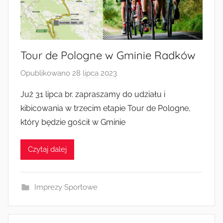
Radkowie
Tour de Pologne w Gminie Radków
Opublikowano
28 lipca 2023
p
r
Już 31 lipca br. zapraszamy do udziału i
z
kibicowania w trzecim etapie Tour de Pologne,
e
który będzie gościł w Gminie
z
a
Czytaj dalej
d
m
i
Imprezy Sportowe
n