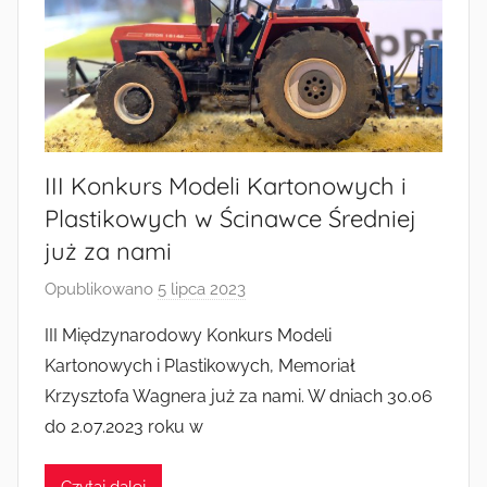
III Konkurs Modeli Kartonowych i
Plastikowych w Ścinawce Średniej
już za nami
Opublikowano
5 lipca 2023
p
r
III Międzynarodowy Konkurs Modeli
z
Kartonowych i Plastikowych, Memoriał
e
Krzysztofa Wagnera już za nami. W dniach 30.06
z
do 2.07.2023 roku w
a
d
Czytaj dalej