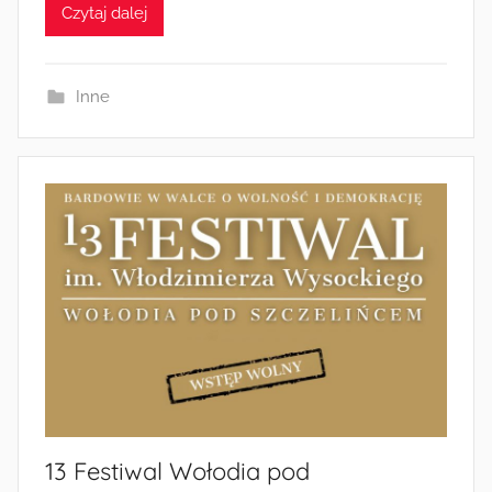
Czytaj dalej
m
i
n
Inne
13 Festiwal Wołodia pod