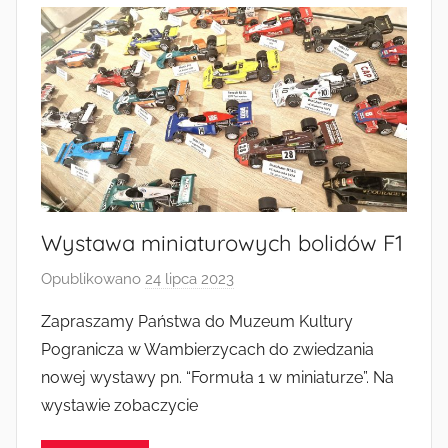
Wystawa miniaturowych bolidów F1
Opublikowano
24 lipca 2023
p
r
Zapraszamy Państwa do Muzeum Kultury
z
Pogranicza w Wambierzycach do zwiedzania
e
nowej wystawy pn. “Formuła 1 w miniaturze”. Na
z
wystawie zobaczycie
a
d