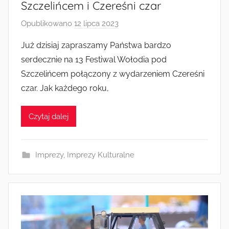
Szczelińcem i Czereśni czar
Opublikowano
12 lipca 2023
p
r
Już dzisiaj zapraszamy Państwa bardzo
z
serdecznie na 13 Festiwal Wołodia pod
e
Szczelińcem połączony z wydarzeniem Czereśni
z
czar. Jak każdego roku,
a
d
Czytaj dalej
m
i
n
Imprezy
,
Imprezy Kulturalne