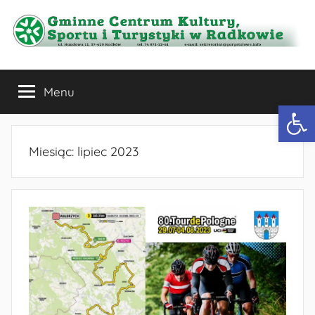
Przejdź
do
treści
Gminne
Menu
Centrum
Otwórz 
Kultury,
Miesiąc:
lipiec 2023
Sportu
i
Turystyki
w