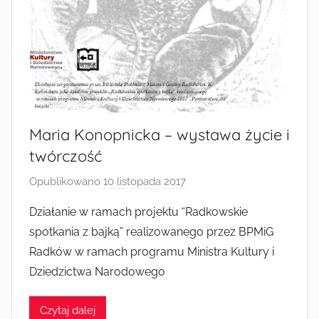
Maria Konopnicka – wystawa życie i
twórczość
Opublikowano
10 listopada 2017
p
r
Działanie w ramach projektu “Radkowskie
z
spotkania z bajką” realizowanego przez BPMiG
e
Radków w ramach programu Ministra Kultury i
z
Dziedzictwa Narodowego
a
d
Czytaj dalej
m