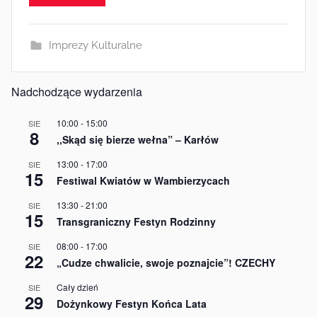
i
n
Imprezy Kulturalne
Nadchodzące wydarzenia
10:00
-
15:00
SIE
8
,,Skąd się bierze wełna” – Karłów
13:00
-
17:00
SIE
15
Festiwal Kwiatów w Wambierzycach
13:30
-
21:00
SIE
15
Transgraniczny Festyn Rodzinny
08:00
-
17:00
SIE
22
„Cudze chwalicie, swoje poznajcie”! CZECHY
Cały dzień
SIE
29
Dożynkowy Festyn Końca Lata