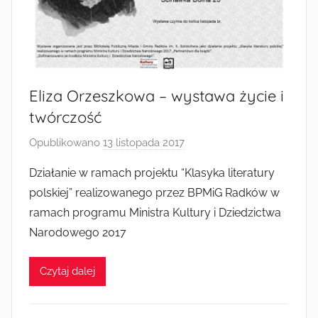
Radkowie
Eliza Orzeszkowa – wystawa życie i
twórczość
Opublikowano
13 listopada 2017
p
r
Działanie w ramach projektu “Klasyka literatury
z
polskiej” realizowanego przez BPMiG Radków w
e
ramach programu Ministra Kultury i Dziedzictwa
z
Narodowego 2017
a
d
Czytaj dalej
m
i
n