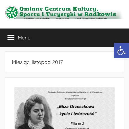
Przejdź
do
treści
Gminne
Menu
Centrum
Otwórz 
Kultury,
Miesiąc:
listopad 2017
Sportu
i
Turystyki
w