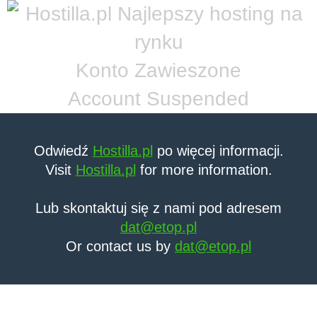
Konto Zawieszone
Account Suspended
Odwiedź
Hostilla.pl
po więcej informacji.
Visit
Hostilla.pl
for more information.
Lub skontaktuj się z nami pod adresem
dat@etop.pl
Or contact us by
dat@etop.pl