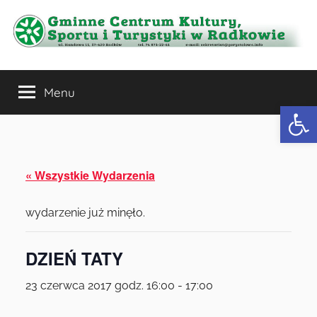
Przejdź
do
treści
Gminne
Menu
Centrum
Otwórz 
Kultury,
Sportu
« Wszystkie Wydarzenia
i
wydarzenie już minęło.
Turystyki
DZIEŃ TATY
w
23 czerwca 2017 godz. 16:00
-
17:00