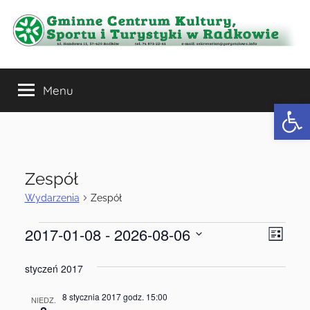
Przejdź
do
treści
Gminne
Menu
Centrum
Otwórz 
Kultury,
Sportu
Zespół
i
Wydarzenia
Zespół
2017-01-08
 - 
2026-08-06
Wydarzenia
Wyda
Nawi
Turystyki
Lista
Wido
Wybierz
Wido
w
styczeń 2017
nawi
datę.
8 stycznia 2017 godz. 15:00
NIEDZ.