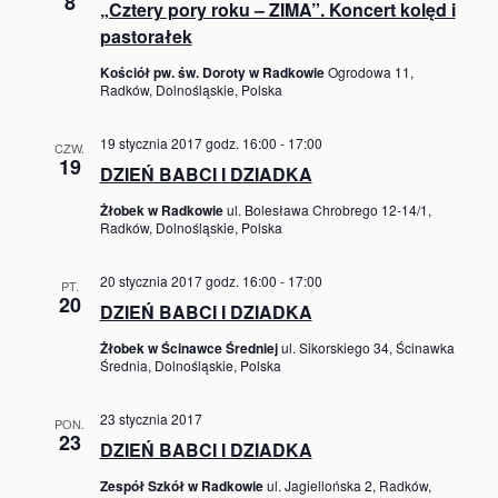
Radkowie
8
„Cztery pory roku – ZIMA”. Koncert kolęd i
pastorałek
Kościół pw. św. Doroty w Radkowie
Ogrodowa 11,
Radków, Dolnośląskie, Polska
19 stycznia 2017 godz. 16:00
-
17:00
CZW.
19
DZIEŃ BABCI I DZIADKA
Żłobek w Radkowie
ul. Bolesława Chrobrego 12-14/1,
Radków, Dolnośląskie, Polska
20 stycznia 2017 godz. 16:00
-
17:00
PT.
20
DZIEŃ BABCI I DZIADKA
Żłobek w Ścinawce Średniej
ul. Sikorskiego 34, Ścinawka
Średnia, Dolnośląskie, Polska
23 stycznia 2017
PON.
23
DZIEŃ BABCI I DZIADKA
Zespół Szkół w Radkowie
ul. Jagiellońska 2, Radków,