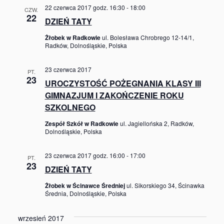
22 czerwca 2017 godz. 16:30
-
18:00
CZW.
22
DZIEŃ TATY
Żłobek w Radkowie
ul. Bolesława Chrobrego 12-14/1,
Radków, Dolnośląskie, Polska
23 czerwca 2017
PT.
23
UROCZYSTOŚĆ POŻEGNANIA KLASY III
GIMNAZJUM I ZAKOŃCZENIE ROKU
SZKOLNEGO
Zespół Szkół w Radkowie
ul. Jagiellońska 2, Radków,
Dolnośląskie, Polska
23 czerwca 2017 godz. 16:00
-
17:00
PT.
23
DZIEŃ TATY
Żłobek w Ścinawce Średniej
ul. Sikorskiego 34, Ścinawka
Średnia, Dolnośląskie, Polska
wrzesień 2017