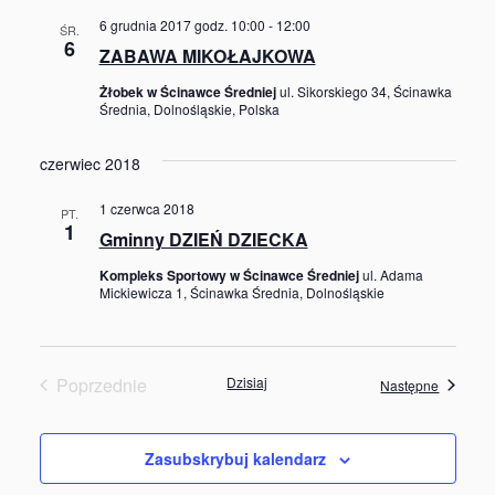
6 grudnia 2017 godz. 10:00
-
12:00
ŚR.
6
ZABAWA MIKOŁAJKOWA
Żłobek w Ścinawce Średniej
ul. Sikorskiego 34, Ścinawka
Średnia, Dolnośląskie, Polska
czerwiec 2018
1 czerwca 2018
PT.
1
Gminny DZIEŃ DZIECKA
Kompleks Sportowy w Ścinawce Średniej
ul. Adama
Mickiewicza 1, Ścinawka Średnia, Dolnośląskie
Poprzednie
Dzisiaj
Wydarze
Następne
Wydarzenia
Zasubskrybuj kalendarz