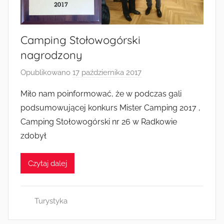
Radkowie
Camping Stołowogórski
nagrodzony
Opublikowano
17 października 2017
p
r
Miło nam poinformować, że w podczas gali
z
podsumowującej konkurs Mister Camping 2017 ,
e
Camping Stołowogórski nr 26 w Radkowie
z
zdobył
a
d
Czytaj dalej
m
i
n
Turystyka