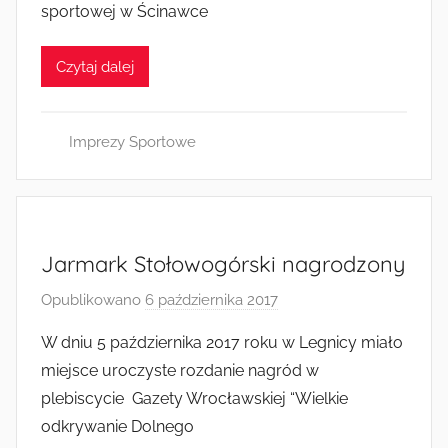
sportowej w Ścinawce
a
d
Czytaj dalej
m
i
n
Imprezy Sportowe
Jarmark Stołowogórski nagrodzony
Opublikowano
6 października 2017
p
r
W dniu 5 października 2017 roku w Legnicy miało
z
miejsce uroczyste rozdanie nagród w
e
plebiscycie Gazety Wrocławskiej “Wielkie
z
odkrywanie Dolnego
a