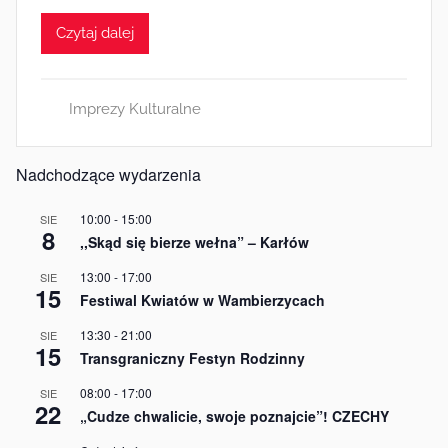
d
Czytaj dalej
m
i
n
Imprezy Kulturalne
Nadchodzące wydarzenia
10:00
-
15:00
SIE
8
,,Skąd się bierze wełna” – Karłów
13:00
-
17:00
SIE
15
Festiwal Kwiatów w Wambierzycach
13:30
-
21:00
SIE
15
Transgraniczny Festyn Rodzinny
08:00
-
17:00
SIE
22
„Cudze chwalicie, swoje poznajcie”! CZECHY