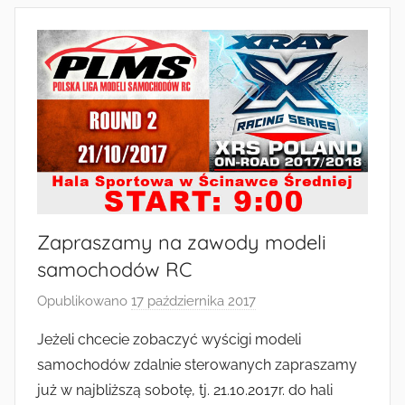
Zapraszamy na zawody modeli
samochodów RC
Opublikowano
17 października 2017
p
r
Jeżeli chcecie zobaczyć wyścigi modeli
z
samochodów zdalnie sterowanych zapraszamy
e
już w najbliższą sobotę, tj. 21.10.2017r. do hali
z