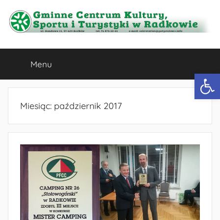
Przejdź
do
treści
Gminne
Menu
Centrum
Otwórz 
Kultury,
Miesiąc:
październik 2017
Sportu
i
Turystyki
w