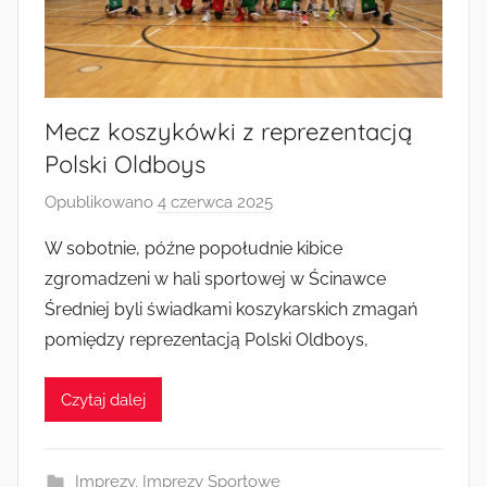
Radkowie
Mecz koszykówki z reprezentacją
Polski Oldboys
Opublikowano
4 czerwca 2025
p
r
W sobotnie, późne popołudnie kibice
z
zgromadzeni w hali sportowej w Ścinawce
e
Średniej byli świadkami koszykarskich zmagań
z
pomiędzy reprezentacją Polski Oldboys,
a
d
Czytaj dalej
m
i
n
Imprezy
,
Imprezy Sportowe