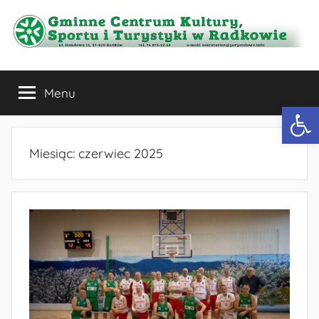
Przejdź
do
treści
Gminne
Menu
Centrum
Otwórz 
Kultury,
Miesiąc:
czerwiec 2025
Sportu
i
Turystyki
w