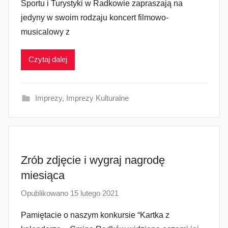
Sportu i Turystyki w Radkowie zapraszają na
e
jedyny w swoim rodzaju koncert filmowo-
z
musicalowy z
a
d
Czytaj dalej
m
i
n
Imprezy
,
Imprezy Kulturalne
Zrób zdjęcie i wygraj nagrodę
miesiąca
Opublikowano
15 lutego 2021
p
r
Pamiętacie o naszym konkursie “Kartka z
z