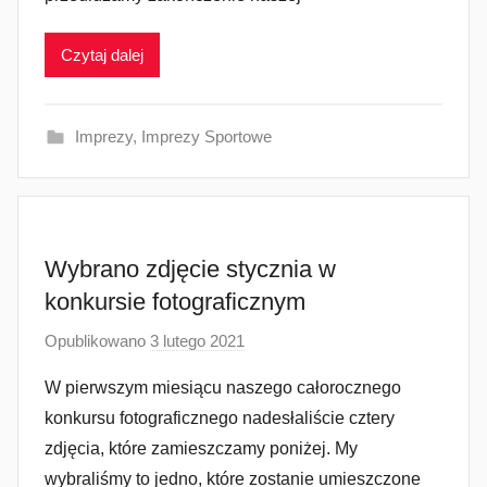
z
a
Czytaj dalej
d
m
i
Imprezy
,
Imprezy Sportowe
n
Wybrano zdjęcie stycznia w
konkursie fotograficznym
Opublikowano
3 lutego 2021
p
r
W pierwszym miesiącu naszego całorocznego
z
konkursu fotograficznego nadesłaliście cztery
e
zdjęcia, które zamieszczamy poniżej. My
z
wybraliśmy to jedno, które zostanie umieszczone
a