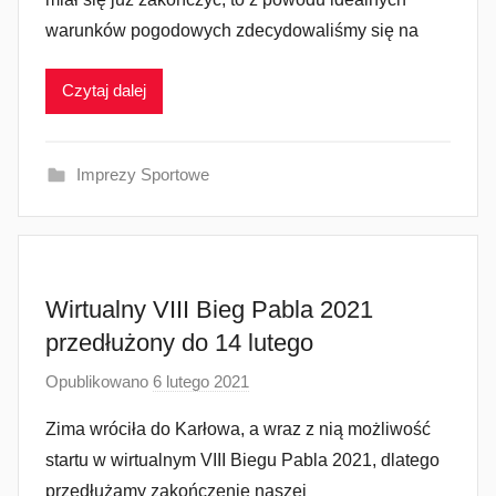
e
warunków pogodowych zdecydowaliśmy się na
z
a
Czytaj dalej
d
m
i
Imprezy Sportowe
n
Wirtualny VIII Bieg Pabla 2021
przedłużony do 14 lutego
Opublikowano
6 lutego 2021
p
r
Zima wróciła do Karłowa, a wraz z nią możliwość
z
startu w wirtualnym VIII Biegu Pabla 2021, dlatego
e
przedłużamy zakończenie naszej