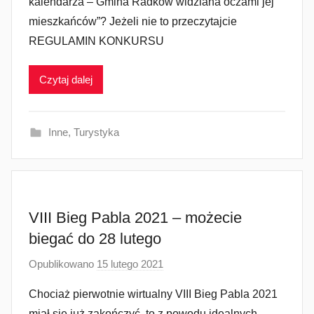
kalendarza – Gmina Radków widziana oczami jej
e
mieszkańców”? Jeżeli nie to przeczytajcie
z
REGULAMIN KONKURSU
a
d
Czytaj dalej
m
i
n
Inne
,
Turystyka
VIII Bieg Pabla 2021 – możecie
biegać do 28 lutego
Opublikowano
15 lutego 2021
p
r
Chociaż pierwotnie wirtualny VIII Bieg Pabla 2021
z
miał się już zakończyć, to z powodu idealnych