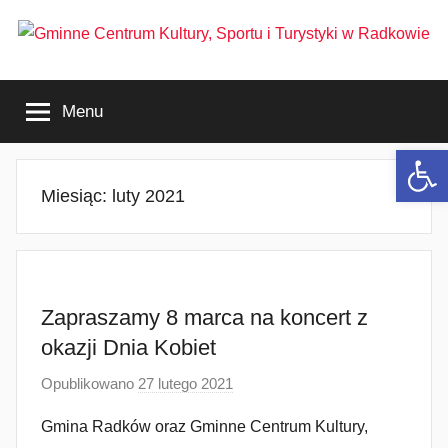
Przejdź
do
treści
Gminne
Menu
Centrum
Otwórz 
Kultury,
Miesiąc:
luty 2021
Sportu
i
Zapraszamy 8 marca na koncert z
Turystyki
okazji Dnia Kobiet
w
Opublikowano
27 lutego 2021
p
r
Radkowie
Gmina Radków oraz Gminne Centrum Kultury,
z