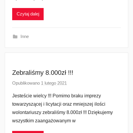
d
Czytaj dalej
m
i
n
Inne
Zebraliśmy 8.000zł !!!
Opublikowano
1 lutego 2021
p
r
Jesteście wielcy !!! Pomimo braku imprezy
z
towarzyszącej i licytacji oraz mniejszej ilości
e
wolontariuszy zebraliśmy 8.000zł !!! Dziękujemy
z
wszystkim zaangażowanym w
a
d