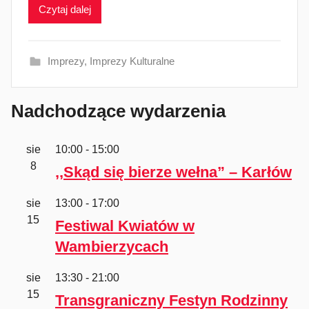
Czytaj dalej
m
i
n
Imprezy
,
Imprezy Kulturalne
Nadchodzące wydarzenia
sie
10:00
-
15:00
8
,,Skąd się bierze wełna” – Karłów
sie
13:00
-
17:00
15
Festiwal Kwiatów w
Wambierzycach
sie
13:30
-
21:00
15
Transgraniczny Festyn Rodzinny