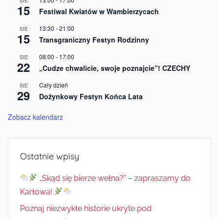
15
Festiwal Kwiatów w Wambierzycach
13:30
-
21:00
SIE
15
Transgraniczny Festyn Rodzinny
08:00
-
17:00
SIE
22
„Cudze chwalicie, swoje poznajcie”! CZECHY
Cały dzień
SIE
29
Dożynkowy Festyn Końca Lata
Zobacz kalendarz
Ostatnie wpisy
„Skąd się bierze wełna?” – zapraszamy do
Karłowa!
Poznaj niezwykłe historie ukryte pod