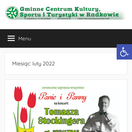
Przejdź
do
treści
Gminne
Menu
Centrum
Otwórz 
Kultury,
Miesiąc:
luty 2022
Sportu
i
Turystyki
w