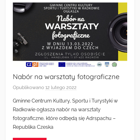
Nabór na warsztaty fotograficzne
Opublikowano
12 lutego 2022
p
r
Gminne Centrum Kultury, Sportu i Turystyki w
z
Radkowie ogłasza nabór na warsztaty
e
fotograficzne, które odbędą się Adrspachu –
z
Republika Czeska
a
d