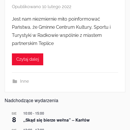
Opublikowano
10 lutego 2022
p
r
Jest nam niezmiernie miło poinformować
z
Państwa, że Gminne Centrum Kultury, Sportu i
e
Turystyki w Radkowie wspólnie z miastem
z
partnerskim Teplice
a
d
Czytaj dalej
m
i
n
Inne
Nadchodzące wydarzenia
10:00
-
15:00
SIE
8
,,Skąd się bierze wełna” – Karłów
13:00
-
17:00
SIE