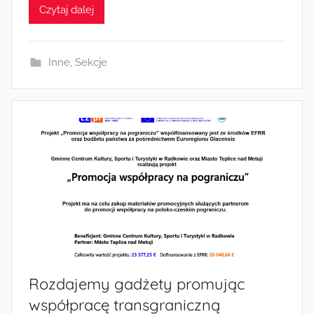
Czytaj dalej
m
i
n
Inne
,
Sekcje
Rozdajemy gadżety promując
współpracę transgraniczną