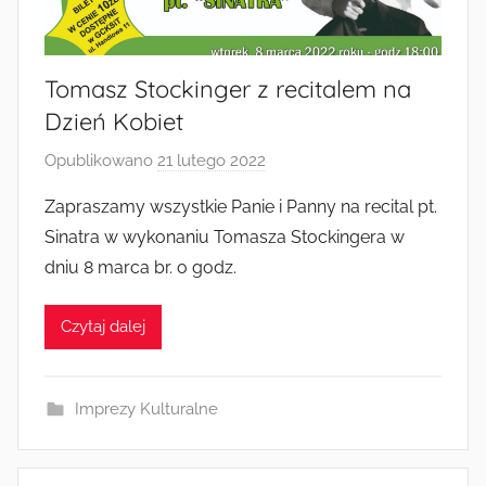
Radkowie
Tomasz Stockinger z recitalem na
Dzień Kobiet
Opublikowano
21 lutego 2022
p
r
Zapraszamy wszystkie Panie i Panny na recital pt.
z
Sinatra w wykonaniu Tomasza Stockingera w
e
dniu 8 marca br. o godz.
z
a
Czytaj dalej
d
m
i
Imprezy Kulturalne
n