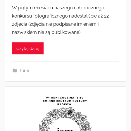
r
W piątym miesiącu naszego całorocznego
z
konkursu fotograficznego nadesłaliście aż 22
e
zdjęcia (zdjęcia nie podpisane imieniem i
z
nazwiskiem nie są publikowane),
a
d
Czytaj dalej
m
i
n
Inne