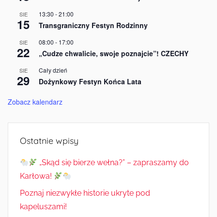
13:30
-
21:00
SIE
15
Transgraniczny Festyn Rodzinny
08:00
-
17:00
SIE
22
„Cudze chwalicie, swoje poznajcie”! CZECHY
Cały dzień
SIE
29
Dożynkowy Festyn Końca Lata
Zobacz kalendarz
Ostatnie wpisy
„Skąd się bierze wełna?” – zapraszamy do
Karłowa!
Poznaj niezwykłe historie ukryte pod
kapeluszami!