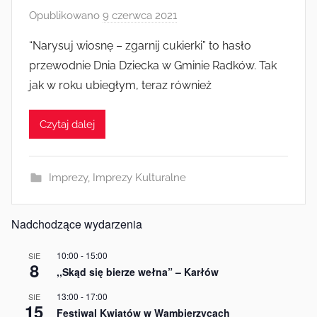
Opublikowano
9 czerwca 2021
p
r
“Narysuj wiosnę – zgarnij cukierki” to hasło
z
przewodnie Dnia Dziecka w Gminie Radków. Tak
e
jak w roku ubiegłym, teraz również
z
a
Czytaj dalej
d
m
i
Imprezy
,
Imprezy Kulturalne
n
Nadchodzące wydarzenia
10:00
-
15:00
SIE
8
,,Skąd się bierze wełna” – Karłów
13:00
-
17:00
SIE
15
Festiwal Kwiatów w Wambierzycach