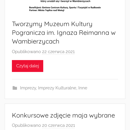
Radkowie
Tworzymy Muzeum Kultury
Pogranicza im. Ignaza Reimanna w
Wambierzycach
Opublikowano
22 czerwca 2021
p
r
Czytaj dalej
z
e
z
Imprezy
,
Imprezy Kulturalne
,
Inne
a
d
m
i
Konkursowe zdjęcie maja wybrane
n
Opublikowano
20 czerwca 2021
p