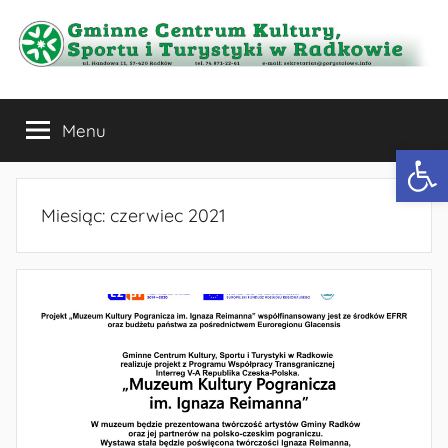
Przejdź
do
treści
Gminne
Menu
Centrum
Otwórz 
Kultury,
Miesiąc:
czerwiec 2021
Sportu
i
Turystyki
w