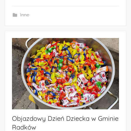
i
n
Inne
Objazdowy Dzień Dziecka w Gminie
Radków