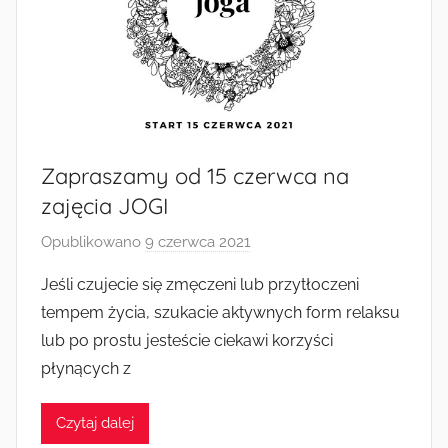
Zapraszamy od 15 czerwca na
zajęcia JOGI
Opublikowano
9 czerwca 2021
p
r
Jeśli czujecie się zmęczeni lub przytłoczeni
z
tempem życia, szukacie aktywnych form relaksu
e
lub po prostu jesteście ciekawi korzyści
z
płynących z
a
d
Czytaj dalej
m