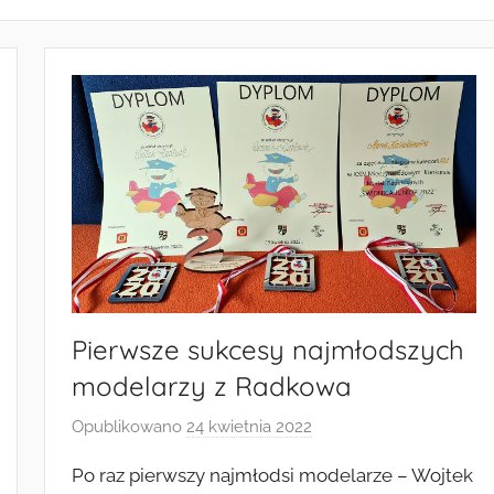
Pierwsze sukcesy najmłodszych
modelarzy z Radkowa
Opublikowano
24 kwietnia 2022
p
r
Po raz pierwszy najmłodsi modelarze – Wojtek
z