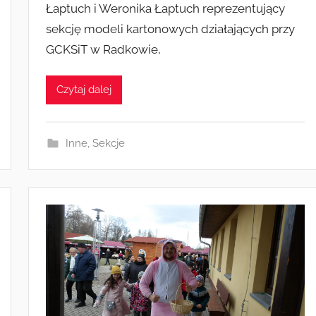
Łaptuch i Weronika Łaptuch reprezentujący
e
sekcję modeli kartonowych działających przy
z
GCKSiT w Radkowie,
a
d
m
Czytaj dalej
i
n
Inne
,
Sekcje