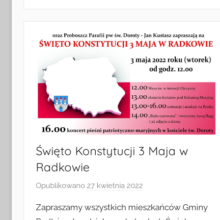
i
Turystyki
w
Radkowie
Święto Konstytucji 3 Maja w
Radkowie
Opublikowano
27 kwietnia 2022
p
r
Zapraszamy wszystkich mieszkańców Gminy
z