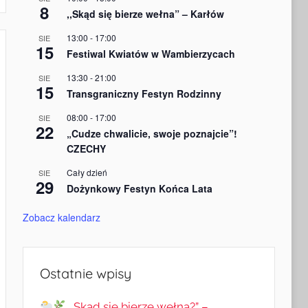
8
,,Skąd się bierze wełna” – Karłów
13:00
-
17:00
SIE
15
Festiwal Kwiatów w Wambierzycach
13:30
-
21:00
SIE
15
Transgraniczny Festyn Rodzinny
08:00
-
17:00
SIE
22
„Cudze chwalicie, swoje poznajcie”!
CZECHY
Cały dzień
SIE
29
Dożynkowy Festyn Końca Lata
Zobacz kalendarz
Ostatnie wpisy
„Skąd się bierze wełna?” –