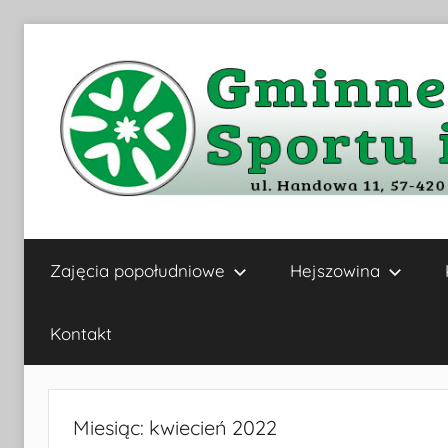
Przejdź
do
treści
Gminne
Zajęcia popołudniowe
Hejszowina
Centrum
Kultury,
Kontakt
Sportu
Miesiąc:
kwiecień 2022