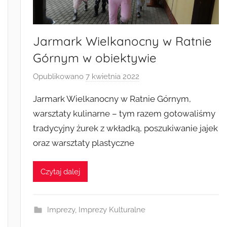
Jarmark Wielkanocny w Ratnie
Górnym w obiektywie
Opublikowano
7 kwietnia 2022
p
r
Jarmark Wielkanocny w Ratnie Górnym,
z
warsztaty kulinarne – tym razem gotowaliśmy
e
tradycyjny żurek z wkładką, poszukiwanie jajek
z
oraz warsztaty plastyczne
a
d
m
Czytaj dalej
i
n
Imprezy
,
Imprezy Kulturalne