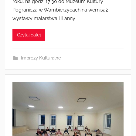
Radkowie
roku, na godz. 17:30 do Muzeum Kultury
e
Pogranicza w Wambierzycach na wernisaż
z
wystawy malarstwa Lilianny
a
d
Czytaj dalej
m
i
n
Imprezy Kulturalne