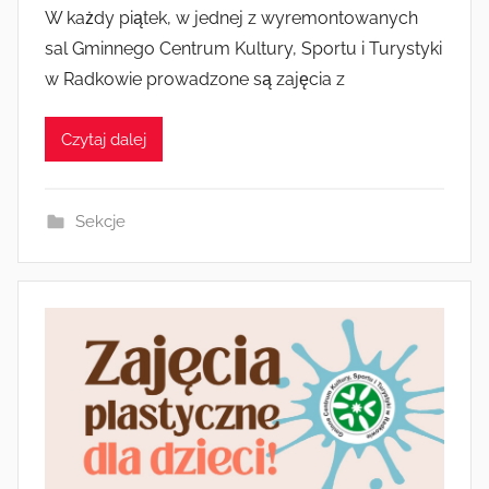
r
W każdy piątek, w jednej z wyremontowanych
z
sal Gminnego Centrum Kultury, Sportu i Turystyki
e
w Radkowie prowadzone są zajęcia z
z
a
Czytaj dalej
d
m
i
Sekcje
n