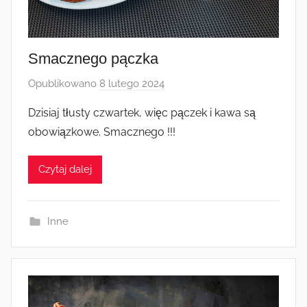
Smacznego pączka
Opublikowano
8 lutego 2024
p
r
Dzisiaj tłusty czwartek, więc pączek i kawa są
z
obowiązkowe. Smacznego !!!
e
z
Czytaj dalej
a
d
m
Inne
i
n