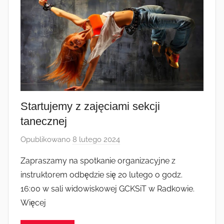
Startujemy z zajęciami sekcji
tanecznej
Opublikowano
8 lutego 2024
p
r
Zapraszamy na spotkanie organizacyjne z
z
instruktorem odbędzie się 20 lutego o godz.
e
16:00 w sali widowiskowej GCKSiT w Radkowie.
z
Więcej
a
d