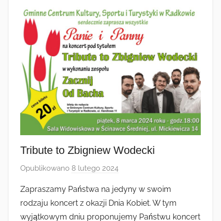
Tribute to Zbigniew Wodecki
Opublikowano
8 lutego 2024
p
r
Zapraszamy Państwa na jedyny w swoim
z
rodzaju koncert z okazji Dnia Kobiet. W tym
e
wyjątkowym dniu proponujemy Państwu koncert
z