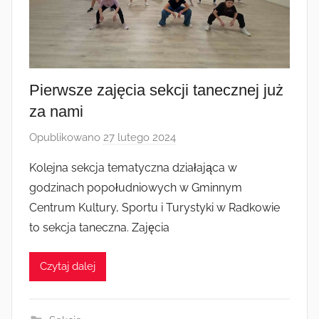
Pierwsze zajęcia sekcji tanecznej już
za nami
Opublikowano
27 lutego 2024
p
r
Kolejna sekcja tematyczna działająca w
z
godzinach popołudniowych w Gminnym
e
Centrum Kultury, Sportu i Turystyki w Radkowie
z
to sekcja taneczna. Zajęcia
a
d
Czytaj dalej
m
i
n