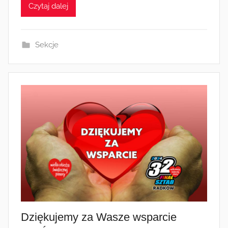
Czytaj dalej
m
i
n
Sekcje
Dziękujemy za Wasze wsparcie