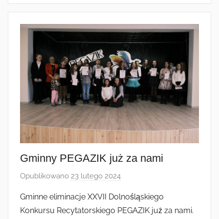
Gminny PEGAZIK już za nami
Opublikowano
23 lutego 2024
p
r
Gminne eliminacje XXVII Dolnośląskiego
z
Konkursu Recytatorskiego PEGAZIK już za nami.
e