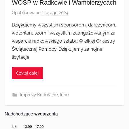
WOŚP w Radkowie i Wambierzycach
Opublikowano
1 lutego 2024
p
r
Dziękujemy wszystkim sponsorom, darczyńcom,
z
wolontariuszom i wszystkim zaangażowanym za
e
wsparcie radkowskiego sztabu Wielkiej Orkiestry
z
Świątecznej Pomocy. Dziękujemy za hojne
a
licytacje
d
m
i
Czytaj dalej
n
Imprezy Kulturalne
,
Inne
Nadchodzące wydarzenia
13:00
-
17:00
SIE