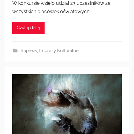
W konkursie wzięło udział 23 uczestników ze
z
wszystkich placówek oświatowych
a
d
Czytaj dalej
m
i
n
Imprezy
,
Imprezy Kulturalne