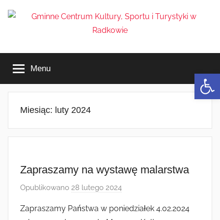
Przejdź
do
treści
Gminne
Menu
Centrum
Otwórz 
Kultury,
Miesiąc:
luty 2024
Sportu
i
Zapraszamy na wystawę malarstwa
Turystyki
Opublikowano
28 lutego 2024
p
w
r
Zapraszamy Państwa w poniedziałek 4.02.2024
z