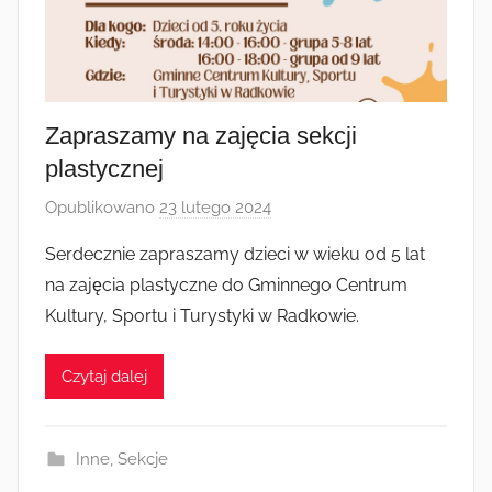
Zapraszamy na zajęcia sekcji
plastycznej
Opublikowano
23 lutego 2024
p
r
Serdecznie zapraszamy dzieci w wieku od 5 lat
z
na zajęcia plastyczne do Gminnego Centrum
e
Kultury, Sportu i Turystyki w Radkowie.
z
a
Czytaj dalej
d
m
i
Inne
,
Sekcje
n