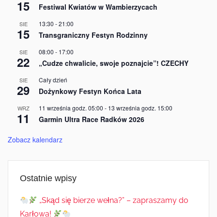
15
Festiwal Kwiatów w Wambierzycach
13:30
-
21:00
SIE
15
Transgraniczny Festyn Rodzinny
08:00
-
17:00
SIE
22
„Cudze chwalicie, swoje poznajcie”! CZECHY
Cały dzień
SIE
29
Dożynkowy Festyn Końca Lata
11 września godz. 05:00
-
13 września godz. 15:00
WRZ
11
Garmin Ultra Race Radków 2026
Zobacz kalendarz
Ostatnie wpisy
„Skąd się bierze wełna?” – zapraszamy do
Karłowa!