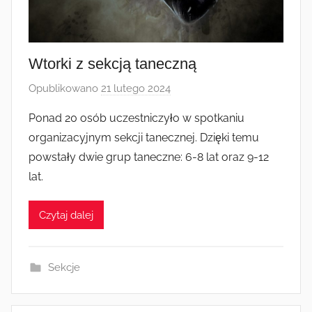
Wtorki z sekcją taneczną
Opublikowano
21 lutego 2024
p
r
Ponad 20 osób uczestniczyło w spotkaniu
z
organizacyjnym sekcji tanecznej. Dzięki temu
e
powstały dwie grup taneczne: 6-8 lat oraz 9-12
z
lat.
a
d
Czytaj dalej
m
i
n
Sekcje