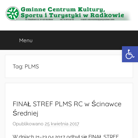
Przejdź
do
treści
Gminne
Menu
Centrum
Otwórz 
Kultury,
Tag:
PLMS
Sportu
i
FINAŁ STREF PLMS RC w Ścinawce
Turystyki
Średniej
w
Opublikowano
25 kwietnia 2017
p
r
W dniach 21-23.04.2017 odbył się FINAŁ STREF