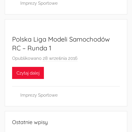
Imprezy Sportowe
Polska Liga Modeli Samochodów
RC – Runda 1
Opublikowano
28 września 2016
p
r
Czytaj dalej
z
e
z
Imprezy Sportowe
a
d
m
i
Ostatnie wpisy
n