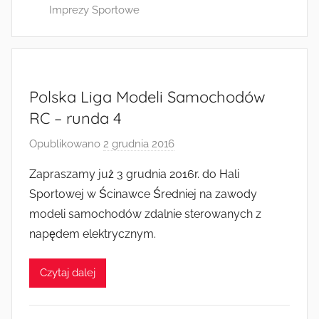
Imprezy Sportowe
Polska Liga Modeli Samochodów
RC – runda 4
Opublikowano
2 grudnia 2016
p
r
Zapraszamy już 3 grudnia 2016r. do Hali
z
Sportowej w Ścinawce Średniej na zawody
e
modeli samochodów zdalnie sterowanych z
z
napędem elektrycznym.
a
d
Czytaj dalej
m
i
n