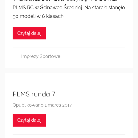
Radkowie
z
PLMS RC w Ścinawce Średniej. Na starcie stanęło
e
90 modeli w 6 klasach.
z
a
Czytaj dalej
d
m
i
Imprezy Sportowe
n
PLMS runda 7
Opublikowano
1 marca 2017
p
r
Czytaj dalej
z
e
z