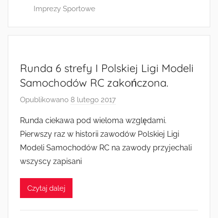
Imprezy Sportowe
a
d
m
i
n
Runda 6 strefy I Polskiej Ligi Modeli
Samochodów RC zakończona.
Opublikowano
8 lutego 2017
p
r
Runda ciekawa pod wieloma względami.
z
Pierwszy raz w historii zawodów Polskiej Ligi
e
Modeli Samochodów RC na zawody przyjechali
z
wszyscy zapisani
a
d
Czytaj dalej
m
i
n