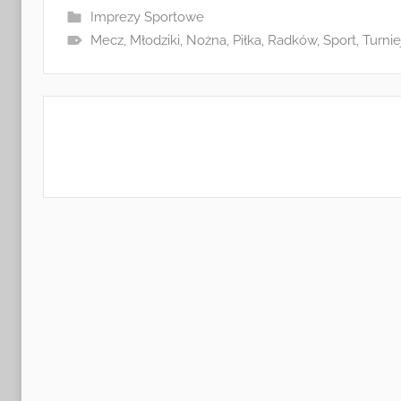
Imprezy Sportowe
Mecz
,
Młodziki
,
Nożna
,
Piłka
,
Radków
,
Sport
,
Turnie
Nawigacja
wpisu