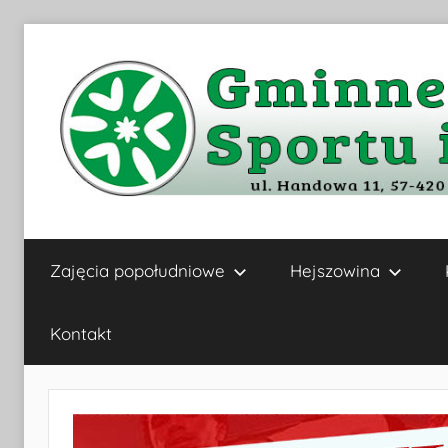
Przejdź
do
treści
Gminne
Zajęcia popołudniowe
Hejszowina
Centrum
Kultury,
Kontakt
Sportu