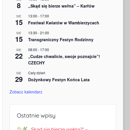
8
,,Skąd się bierze wełna” – Karłów
13:00
-
17:00
SIE
15
Festiwal Kwiatów w Wambierzycach
13:30
-
21:00
SIE
15
Transgraniczny Festyn Rodzinny
08:00
-
17:00
SIE
22
„Cudze chwalicie, swoje poznajcie”!
CZECHY
Cały dzień
SIE
29
Dożynkowy Festyn Końca Lata
Zobacz kalendarz
Ostatnie wpisy
„Skąd się bierze wełna?” –