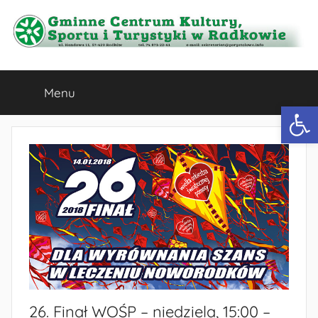
Przejdź
do
treści
Gminne
Menu
Centrum
Otwórz 
Kultury,
Sportu
i
Turystyki
w
26. Finał WOŚP – niedziela, 15:00 –