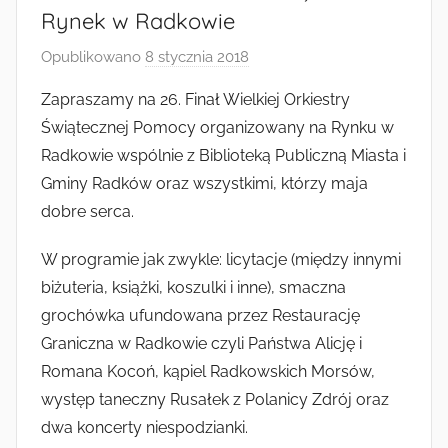
Radkowie
Rynek w Radkowie
Opublikowano
8 stycznia 2018
p
r
Zapraszamy na 26. Finał Wielkiej Orkiestry
z
Świątecznej Pomocy organizowany na Rynku w
e
Radkowie wspólnie z Biblioteką Publiczną Miasta i
z
Gminy Radków oraz wszystkimi, którzy maja
a
dobre serca.
d
m
W programie jak zwykle: licytacje (między innymi
i
biżuteria, książki, koszulki i inne), smaczna
n
grochówka ufundowana przez Restaurację
Graniczna w Radkowie czyli Państwa Alicję i
Romana Kocoń, kąpiel Radkowskich Morsów,
występ taneczny Rusałek z Polanicy Zdrój oraz
dwa koncerty niespodzianki.