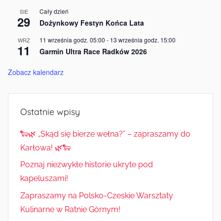
Cały dzień
SIE
29
Dożynkowy Festyn Końca Lata
11 września godz. 05:00
-
13 września godz. 15:00
WRZ
11
Garmin Ultra Race Radków 2026
Zobacz kalendarz
Ostatnie wpisy
🐑🌿 „Skąd się bierze wełna?” – zapraszamy do
Karłowa! 🌿🐑
Poznaj niezwykłe historie ukryte pod
kapeluszami!
Zapraszamy na Polsko-Czeskie Warsztaty
Kulinarne w Ratnie Górnym!