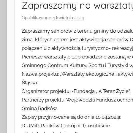
i
Zapraszamy na warsztaty
Turystyki
Opublikowano
4 kwietnia 2024
p
r
Zapraszamy seniorów z terenu gminy do udziału 
w
z
zima, których celem jest aktywizacja seniorów 
e
połączeniu z aktywnością turystyczno- rekreacyj
Radkowie
z
Pierwsze warsztaty przeprowadzone zostaną w dn
a
d
Gminnego Centrum Kultury, Sportu i Turystyki 
m
Nazwa projektu: „Warsztaty ekologiczne i aktyw
i
Śląska”.
n
Organizator projektu: -Fundacja „ A Teraz Życie”.
Partnerzy projektu: Wojewódzki Fundusz ochro
Gmina Radków.
Zapisy przyjmowane są do dnia 10.04.2024r.
1) UMiG Radków (pokój nr 1)-osobiście