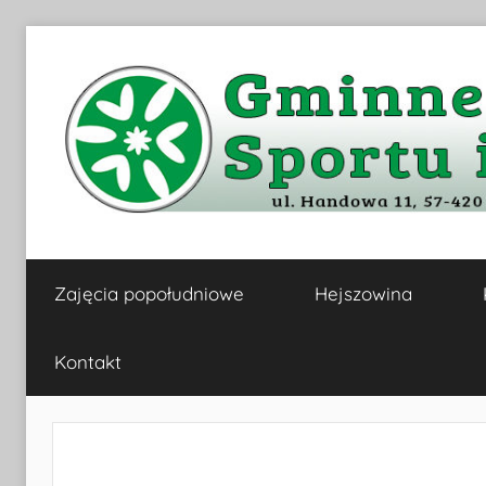
Przejdź
do
treści
Gminne
Zajęcia popołudniowe
Hejszowina
Centrum
Kultury,
Kontakt
Sportu