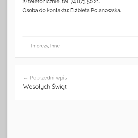
2) telefonicznie, tel: 74 873 50 21.
Osoba do kontaktu: Elżbieta Polanowska.
Imprezy
,
Inne
Nawigacja
Poprzedni wpis
wpisu
Wesołych Świąt