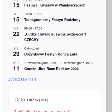
15
Festiwal Kwiatów w Wambierzycach
13:30
-
21:00
SIE
15
Transgraniczny Festyn Rodzinny
08:00
-
17:00
SIE
22
„Cudze chwalicie, swoje poznajcie”!
CZECHY
Cały dzień
SIE
29
Dożynkowy Festyn Końca Lata
11 września godz. 05:00
-
13 września godz. 15:00
WRZ
11
Garmin Ultra Race Radków 2026
Zobacz kalendarz
Ostatnie wpisy
🐑🌿 „Skąd się bierze wełna?” –