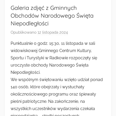
Radkowie
Galeria zdjęć z Gminnych
Obchodów Narodowego Święta
Niepodległości
Opublikowano
12 listopada 2024
p
r
Punktualnie o godz. 15:30, 11 listopada w sali
z
widowiskowej Gminnego Centrum Kultury,
e
Sportu i Turystyki w Radkowie rozpoczęły się
z
uroczyste obchody Narodowego Święta
a
Niepodległości.
d
We wspólnym świętowaniu wzięło udział ponad
m
i
140 osób, które obejrzały i wysłuchały
n
okolicznościowego programu oraz śpiewały
pieśni patriotyczne. Na zakończenie, na
wszystkich uczestników wydarzenia czekała
niespodzianka – słodki poczęstunek