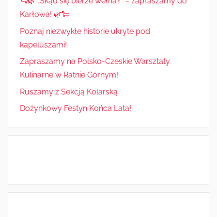
🐑🌿 „Skąd się bierze wełna?” – zapraszamy do
Karłowa! 🌿🐑
Poznaj niezwykłe historie ukryte pod
kapeluszami!
Zapraszamy na Polsko-Czeskie Warsztaty
Kulinarne w Ratnie Górnym!
Ruszamy z Sekcją Kolarską
Dożynkowy Festyn Końca Lata!