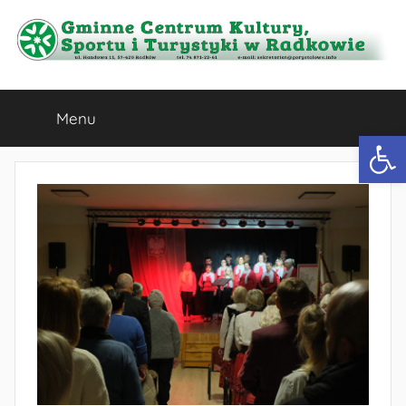
Przejdź
do
treści
Gminne
Menu
Centrum
Otwórz 
Kultury,
Sportu
i
Turystyki
w