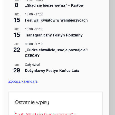
8
,,Skąd się bierze wełna” – Karłów
13:00
-
17:00
SIE
15
Festiwal Kwiatów w Wambierzycach
13:30
-
21:00
SIE
15
Transgraniczny Festyn Rodzinny
08:00
-
17:00
SIE
22
„Cudze chwalicie, swoje poznajcie”!
CZECHY
Cały dzień
SIE
29
Dożynkowy Festyn Końca Lata
Zobacz kalendarz
Ostatnie wpisy
🐑🌿 „Skąd się bierze wełna?” –