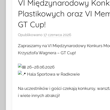
VI Międzynarodowy Konku
Plastikowych oraz VI Me
GT Cup!
Opublikowano
17 czerwca 2026
p
r
Zapraszamy na VI Międzynarodowy Konkurs Mode
z
Krzysztofa Wagnera – GT Cup!
e
z
26–28.06.2026
A
n
Hala Sportowa w Radkowie
n
a
Na uczestników i gości czekają konkursy, warsz
J
i wiele innych atrakcji!
a
n