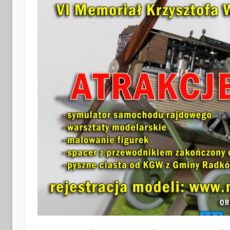
i
Turystyki
w
Radkowie