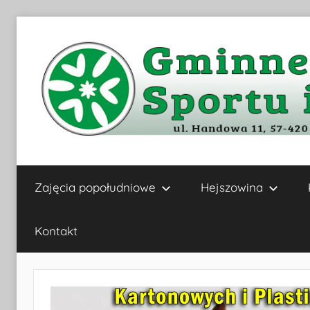
Przejdź
do
treści
Gminne
Zajęcia popołudniowe
Hejszowina
Centrum
Kultury,
Kontakt
Sportu