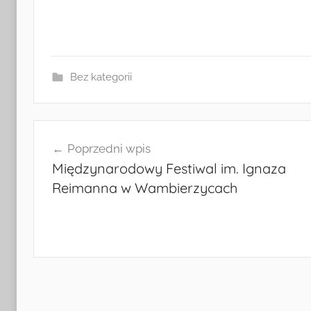
i
c
k
a
Bez kategorii
Nawigacja
Poprzedni wpis
wpisu
Międzynarodowy Festiwal im. Ignaza
Reimanna w Wambierzycach