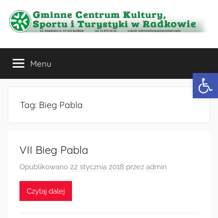
Przejdź
do
treści
Gminne
Menu
Centrum
Otwórz 
Kultury,
Tag:
Bieg Pabla
Sportu
i
VII Bieg Pabla
Turystyki
Opublikowano
22 stycznia 2018
przez
admin
w
Czytaj dalej