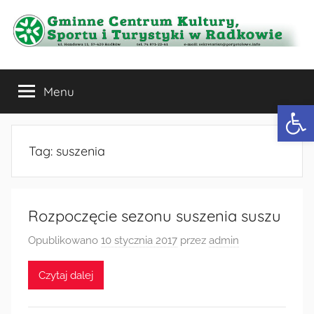
Przejdź
do
treści
Gminne
Menu
Centrum
Otwórz 
Kultury,
Tag:
suszenia
Sportu
i
Rozpoczęcie sezonu suszenia suszu
Turystyki
Opublikowano
10 stycznia 2017
przez
admin
w
Czytaj dalej