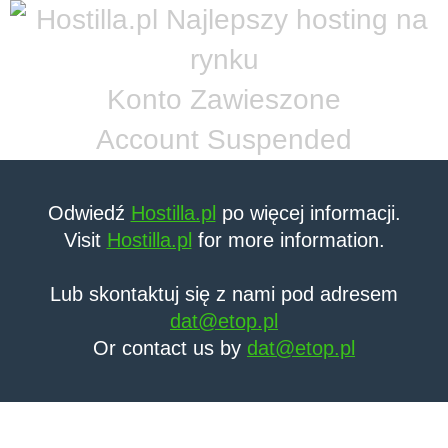
Konto Zawieszone
Account Suspended
Odwiedź
Hostilla.pl
po więcej informacji.
Visit
Hostilla.pl
for more information.
Lub skontaktuj się z nami pod adresem
dat@etop.pl
Or contact us by
dat@etop.pl