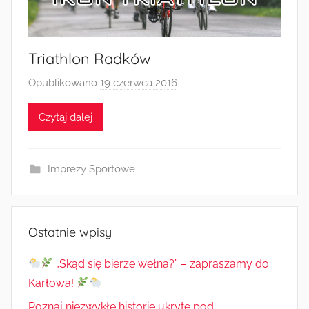
Triathlon Radków
Opublikowano
19 czerwca 2016
p
r
Czytaj dalej
z
e
z
Imprezy Sportowe
a
d
m
i
Ostatnie wpisy
n
„Skąd się bierze wełna?” – zapraszamy do
Karłowa!
Poznaj niezwykłe historie ukryte pod