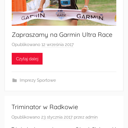
Radkowie
Zapraszamy na Garmin Ultra Race
Opublikowano
12 września 2017
p
r
Czytaj dalej
z
e
z
Imprezy Sportowe
a
d
m
i
Triminator w Radkowie
n
Opublikowano
23 stycznia 2017
przez
admin