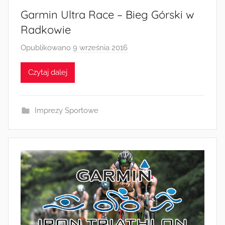
Garmin Ultra Race – Bieg Górski w
Radkowie
Opublikowano
9 września 2016
p
r
Czytaj dalej
z
e
z
Imprezy Sportowe
a
d
m
i
n