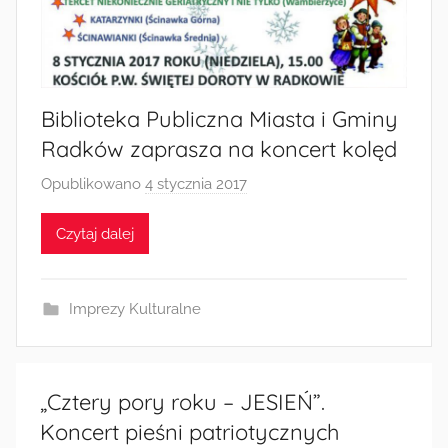
Biblioteka Publiczna Miasta i Gminy
Radków zaprasza na koncert kolęd
Opublikowano
4 stycznia 2017
p
r
Czytaj dalej
z
e
z
Imprezy Kulturalne
a
d
m
i
„Cztery pory roku – JESIEŃ”.
n
Koncert pieśni patriotycznych