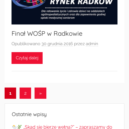
Finał WOŚP w Radkowie
Opublikowano
30 grudnia 2016
przez
admin
Czytaj dalej
Stronicowanie
Następne
1
2
»
wpisy
wpisów
Ostatnie wpisy
„Skąd się bierze wełna?” – zapraszamy do