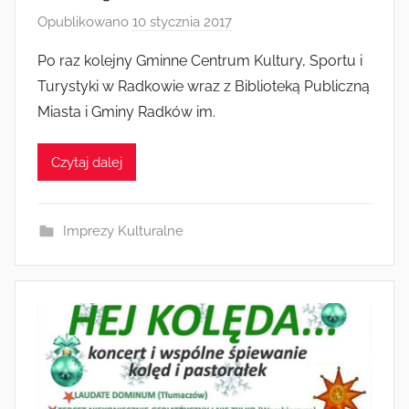
Opublikowano
10 stycznia 2017
p
r
Po raz kolejny Gminne Centrum Kultury, Sportu i
z
Turystyki w Radkowie wraz z Biblioteką Publiczną
e
Miasta i Gminy Radków im.
z
a
Czytaj dalej
d
m
i
Imprezy Kulturalne
n