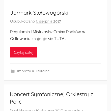
Jarmark Stołowogórski
Opublikowano
6 sierpnia 2017
p
r
Regulamin I Mistrzostw Gminy Radków w
z
Grillowaniu znajduje się TUTAJ
e
z
Czytaj dalej
a
d
m
Imprezy Kulturalne
i
n
Koncert Symfonicznej Orkiestry z
Polic
Opublikowano
10 stycznia 2017
przez
admin