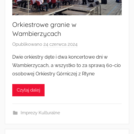
Radkowie
Orkiestrowe granie w
Wambierzycach
Opublikowano
24 czerwca 2024
p
r
Dwie orkiestry dęte i dwa koncertowe dni w
z
Wambierzycach, a wszystko to za sprawą 60-cio
e
osobowej Orkiestry Górniczej z Rtyne
z
a
Czytaj dalej
d
m
i
Imprezy Kulturalne
n