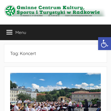
Przejdź
do
treści
Gminne
Menu
Centrum
Otwórz 
Kultury,
Tag:
Koncert
Sportu
i
Turystyki
w