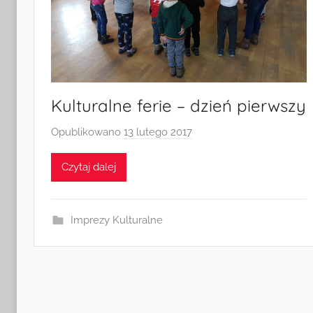
Kulturalne ferie – dzień pierwszy
Opublikowano
13 lutego 2017
p
r
Czytaj dalej
z
e
z
Imprezy Kulturalne
a
d
m
i
n