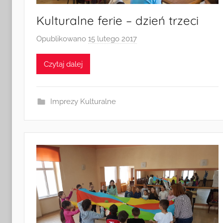
Kulturalne ferie – dzień trzeci
Opublikowano
15 lutego 2017
p
r
Czytaj dalej
z
e
z
Imprezy Kulturalne
a
d
m
i
n