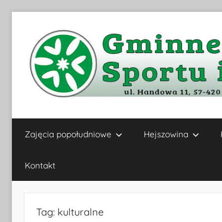
Przejdź
do
treści
Gminne
Zajęcia popołudniowe
Hejszowina
Centrum
Kultury,
Kontakt
Sportu
Tag:
kulturalne