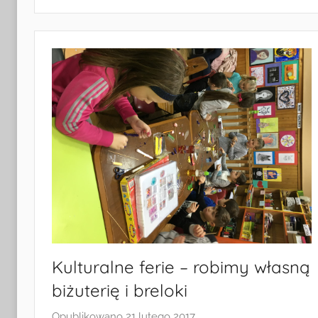
i
Turystyki
w
Radkowie
Kulturalne ferie – robimy własną
biżuterię i breloki
Opublikowano
21 lutego 2017
p