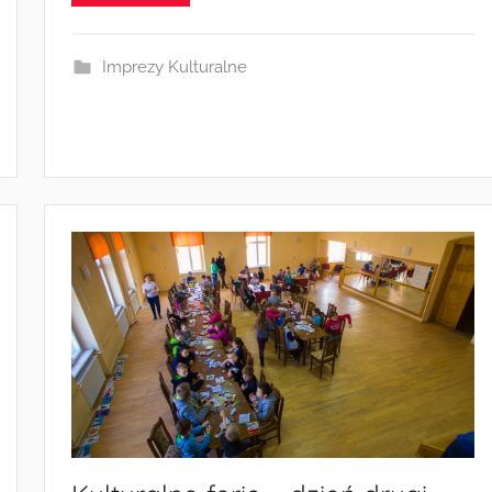
e
z
Imprezy Kulturalne
a
d
m
i
n