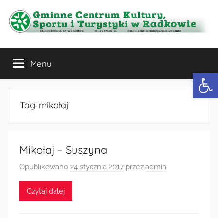
Przejdź
do
treści
Gminne
Menu
Centrum
Otwórz 
Kultury,
Tag:
mikołaj
Sportu
i
Mikołaj – Suszyna
Turystyki
Opublikowano
24 stycznia 2017
przez
admin
w
Czytaj dalej