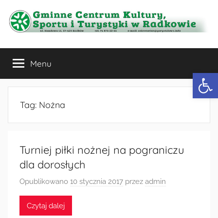
Przejdź
do
treści
Gminne
Menu
Centrum
Otwórz 
Kultury,
Tag:
Nożna
Sportu
i
Turniej piłki nożnej na pograniczu
dla dorosłych
Turystyki
Opublikowano
10 stycznia 2017
przez
admin
w
Czytaj dalej