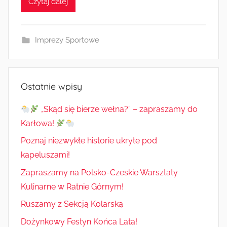
Czytaj dalej
z
e
z
Imprezy Sportowe
a
d
m
i
Ostatnie wpisy
n
„Skąd się bierze wełna?” – zapraszamy do
Karłowa!
Poznaj niezwykłe historie ukryte pod
kapeluszami!
Zapraszamy na Polsko-Czeskie Warsztaty
Kulinarne w Ratnie Górnym!
Ruszamy z Sekcją Kolarską
Dożynkowy Festyn Końca Lata!