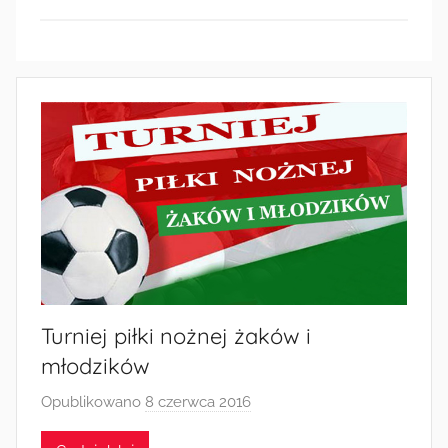
Radkowie
Turniej piłki nożnej żaków i
młodzików
Opublikowano
8 czerwca 2016
p
r