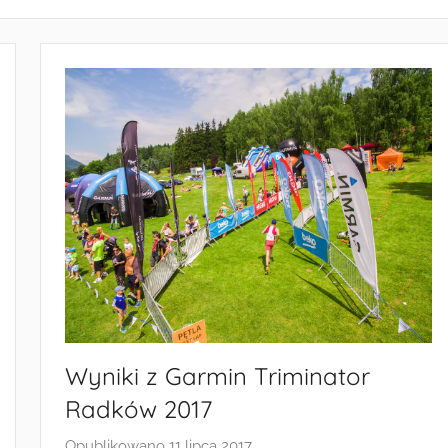
Wyniki z Garmin Triminator
Radków 2017
Opublikowano
11 lipca 2017
p