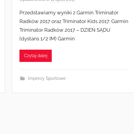
r
Przedstawiamy wyniki z Garmin Triminator
z
Radków 2017 oraz Triminator Kids 2017: Garmin
e
Triminator Radków 2017 – DZIEŃ SĄDU
z
(dystans 1/2 IM) Garmin
a
d
m
Czytaj dalej
i
n
Imprezy Sportowe