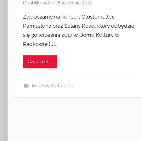
Opublikowano
18 września 2017
p
r
Zapraszamy na koncert Closterkeller,
z
Pampeluna oraz Solaris Road, który odbędzie
e
się 30 września 2017 w Domu Kultury w
z
Radkowie (ul.
a
d
m
Czytaj dalej
i
n
Imprezy Kulturalne