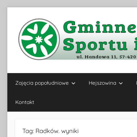
Przejdź
do
treści
Gminne
Zajęcia popołudniowe
Hejszowina
Centrum
Kultury,
Kontakt
Sportu
Tag:
Radków. wyniki