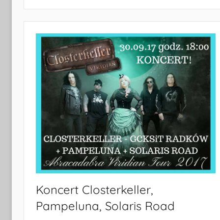
i
Turystyki
w
Radkowie
Koncert Closterkeller,
Pampeluna, Solaris Road