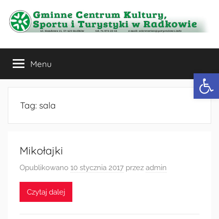
Przejdź
do
treści
Gminne
Menu
Centrum
Otwórz 
Kultury,
Tag:
sala
Sportu
i
Mikołajki
Turystyki
Opublikowano
10 stycznia 2017
przez
admin
w
Czytaj dalej