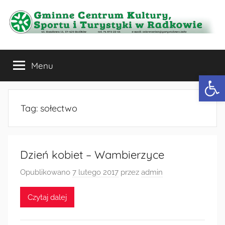
Przejdź
do
treści
Gminne
Menu
Centrum
Otwórz 
Kultury,
Tag:
sołectwo
Sportu
i
Dzień kobiet – Wambierzyce
Turystyki
Opublikowano
7 lutego 2017
przez
admin
w
Czytaj dalej