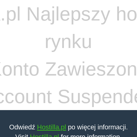
onto Zawieszo
ccount Suspend
Odwiedź
Hostilla.pl
po więcej informacji.
Visit
Hostilla.pl
for more information.