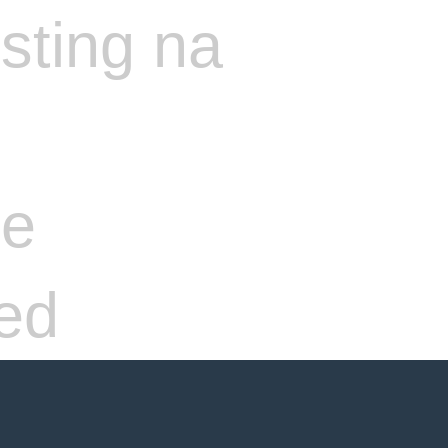
ne
ed