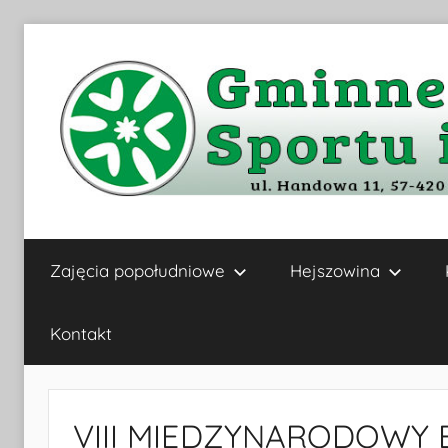
Przejdź
do
treści
Gminne
Zajęcia popołudniowe
Hejszowina
Centrum
Kultury,
Kontakt
Sportu
VIII MIĘDZYNARODOWY B