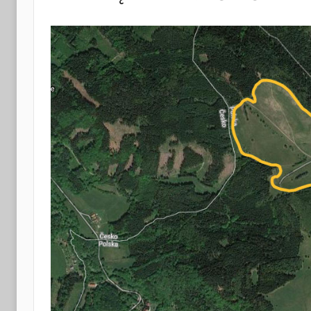
i
Turystyki
w
Radkowie