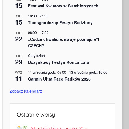
15
Festiwal Kwiatów w Wambierzycach
13:30
-
21:00
SIE
15
Transgraniczny Festyn Rodzinny
08:00
-
17:00
SIE
22
„Cudze chwalicie, swoje poznajcie”!
CZECHY
Cały dzień
SIE
29
Dożynkowy Festyn Końca Lata
11 września godz. 05:00
-
13 września godz. 15:00
WRZ
11
Garmin Ultra Race Radków 2026
Zobacz kalendarz
Ostatnie wpisy
„Skąd się bierze wełna?” –