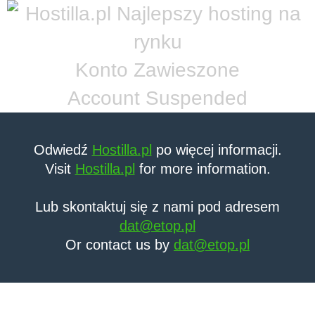
Konto Zawieszone
Account Suspended
Odwiedź
Hostilla.pl
po więcej informacji.
Visit
Hostilla.pl
for more information.
Lub skontaktuj się z nami pod adresem
dat@etop.pl
Or contact us by
dat@etop.pl