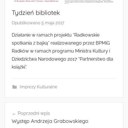
Radkowie
Tydzień bibliotek
Opublikowano
5 maja 2017
p
r
Działanie w ramach projektu “Radkowskie
z
spotkania z bajką” realizowanego przez BPMiG
e
Radków w ramach programu Ministra Kultury i
z
Dziedzictwa Narodowego 2017 “Partnerstwo dla
a
książki”.
d
m
i
Imprezy Kulturalne
n
Nawigacja
Poprzedni wpis
wpisu
Występ Andrzeja Grabowskiego