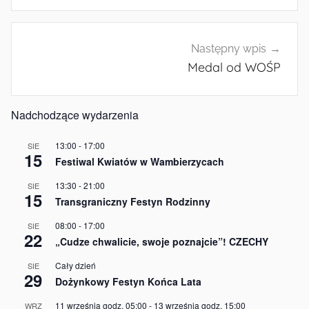
Następny wpis
Medal od WOŚP
Nadchodzące wydarzenia
13:00
-
17:00
SIE
15
Festiwal Kwiatów w Wambierzycach
13:30
-
21:00
SIE
15
Transgraniczny Festyn Rodzinny
08:00
-
17:00
SIE
22
„Cudze chwalicie, swoje poznajcie”! CZECHY
Cały dzień
SIE
29
Dożynkowy Festyn Końca Lata
11 września godz. 05:00
-
13 września godz. 15:00
WRZ