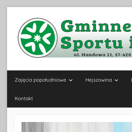
Przejdź
do
treści
Gminne
Zajęcia popołudniowe
Hejszowina
Centrum
Kultury,
Kontakt
Sportu