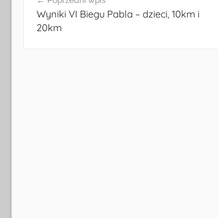
wpisu
Wyniki VI Biegu Pabla – dzieci, 10km i
20km