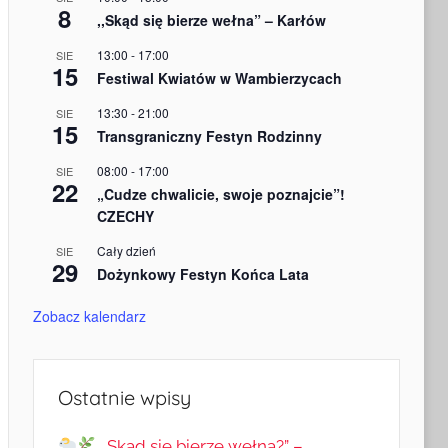
8
,,Skąd się bierze wełna” – Karłów
13:00
-
17:00
SIE
15
Festiwal Kwiatów w Wambierzycach
13:30
-
21:00
SIE
15
Transgraniczny Festyn Rodzinny
08:00
-
17:00
SIE
22
„Cudze chwalicie, swoje poznajcie”!
CZECHY
Cały dzień
SIE
29
Dożynkowy Festyn Końca Lata
Zobacz kalendarz
Ostatnie wpisy
„Skąd się bierze wełna?” –