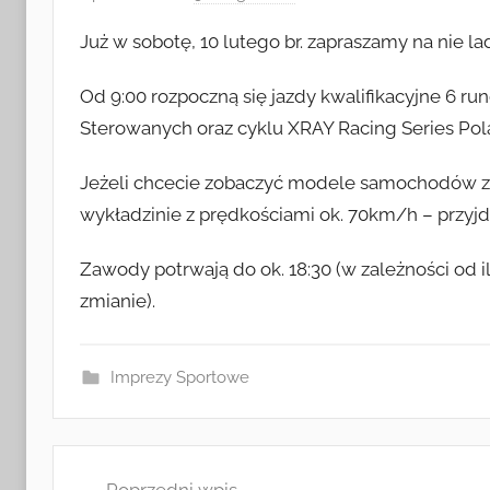
r
Już w sobotę, 10 lutego br. zapraszamy na nie l
z
e
Od 9:00 rozpoczną się jazdy kwalifikacyjne 6 r
z
Sterowanych oraz cyklu XRAY Racing Series Pol
a
d
Jeżeli chcecie zobaczyć modele samochodów zd
m
wykładzinie z prędkościami ok. 70km/h – przyjd
i
n
Zawody potrwają do ok. 18:30 (w zależności od 
zmianie).
Imprezy Sportowe
Nawigacja
Poprzedni wpis