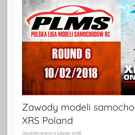
i
Turystyki
w
Radkowie
Zawody modeli samocho
XRS Poland
Opublikowano
5 lutego 2018
p